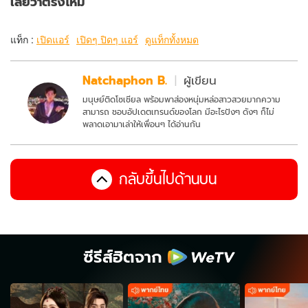
เลยว่าตรงไหม
แท็ก :
เปิดแอร์
เปิดๆ ปิดๆ แอร์
ดูแท็กทั้งหมด
Natchaphon B.
ผู้เขียน
มนุษย์ติดโซเชียล พร้อมพาส่องหนุ่มหล่อสาวสวยมากความ
สามารถ ชอบอัปเดตเทรนด์ของโลก มีอะไรปังๆ ดังๆ ก็ไม่
พลาดเอามาเล่าให้เพื่อนๆ ได้อ่านกัน
กลับขึ้นไปด้านบน
ซีรีส์ฮิตจาก