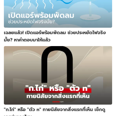
เฉลยแล้ว! เปิดแอร์พร้อมพัดลม ช่วยประหยัดไฟจริง
มั้ย? หาคำตอบมาให้แล้ว
"ก.ไก่" หรือ "ตัว n" ทายนิสัยจากสิ่งแรกที่เห็น เช็กดู