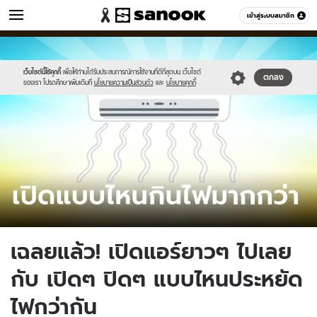
วัยรุ่น
เข้าสู่ระบบสมาชิก
หมวดอื่นๆ
//s.isanook.com/ca/0/ud/283/1415343/tagline-
Sanook
//s.isanook.com/sr/0/images/logo-
600
60
template-
new-
update-
sanook.png
เว็บไซต์นี้ใช้คุกกี้
เพื่อให้ท่านได้รับประสบการณ์การใช้งานที่ดีที่สุดบน เว็บไซต์
ตกลง
ของเรา โปรดศึกษาเพิ่มเติมที่
นโยบายความเป็นส่วนตัว
และ
นโยบายคุกกี้
april.jpg
เฉลยแล้ว! เปิดแอร์ยาวๆ ไปเลย
กับ เปิดๆ ปิดๆ แบบไหนประหยัด
ไฟกว่ากัน