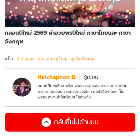
กลอนปีใหม่ 2569 คำอวยพรปีใหม่ ภาษาไทยและ ภาษา
อังกฤษ
แท็ก :
คำอวยพร
คำอวยพรผู้ใหญ่
ดูแท็กทั้งหมด
Natchaphon B.
ผู้เขียน
มนุษย์ติดโซเชียล พร้อมพาส่องหนุ่มหล่อสาวสวยมากความ
สามารถ ชอบอัปเดตเทรนด์ของโลก มีอะไรปังๆ ดังๆ ก็ไม่
พลาดเอามาเล่าให้เพื่อนๆ ได้อ่านกัน
กลับขึ้นไปด้านบน