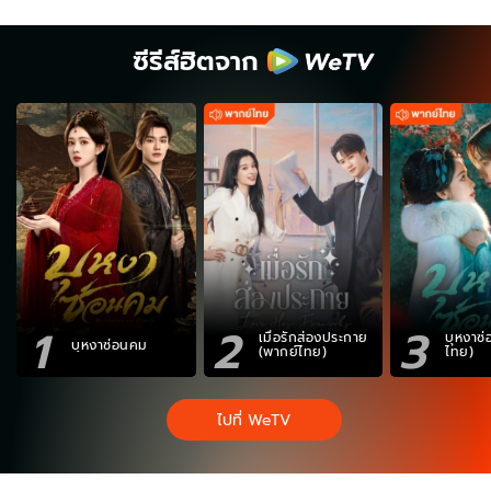
ซีรีส์ฮิตจาก
1
2
3
เมื่อรักส่องประกาย
บุหงาซ
บุหงาซ่อนคม
(พากย์ไทย)
ไทย)
ไปที่ WeTV