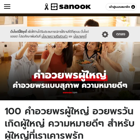
วัยรุ่น
เข้าสู่ระบบสมาชิก
หมวดอื่นๆ
//s.isanook.com/ca/0/ud/280/1404472/lesson-
Sanook
//s.isanook.com/sr/0/images/logo-
600
60
tn.jpg
new-
sanook.png
เว็บไซต์นี้ใช้คุกกี้
เพื่อให้ท่านได้รับประสบการณ์การใช้งานที่ดีที่สุดบน เว็บไซต์
ตกลง
ของเรา โปรดศึกษาเพิ่มเติมที่
นโยบายความเป็นส่วนตัว
และ
นโยบายคุกกี้
100 คำอวยพรผู้ใหญ่ อวยพรวัน
เกิดผู้ใหญ่ ความหมายดีๆ สำหรับ
ผู้ใหญ่ที่เราเคารพรัก