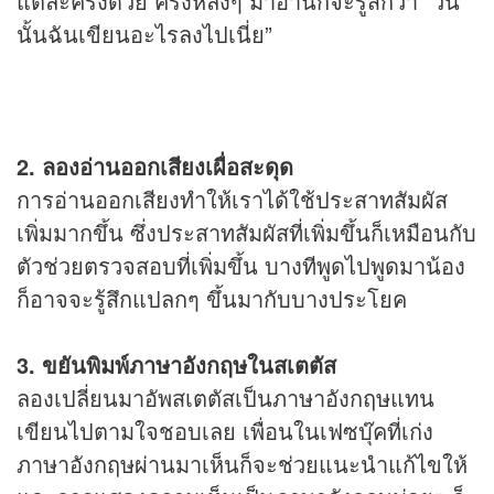
แต่ละครั้งด้วย ครั้งหลังๆ มาอ่านก็จะรู้สึกว่า “วัน
นั้นฉันเขียนอะไรลงไปเนี่ย”
2. ลองอ่านออกเสียงเผื่อสะดุด
การอ่านออกเสียงทำให้เราได้ใช้ประสาทสัมผัส
เพิ่มมากขึ้น ซึ่งประสาทสัมผัสที่เพิ่มขึ้นก็เหมือนกับ
ตัวช่วยตรวจสอบที่เพิ่มขึ้น บางทีพูดไปพูดมาน้อง
ก็อาจจะรู้สึกแปลกๆ ขึ้นมากับบางประโยค
3. ขยันพิมพ์ภาษาอังกฤษในสเตตัส
ลองเปลี่ยนมาอัพสเตตัสเป็นภาษาอังกฤษแทน
เขียนไปตามใจชอบเลย เพื่อนในเฟซบุ๊คที่เก่ง
ภาษาอังกฤษผ่านมาเห็นก็จะช่วยแนะนำแก้ไขให้