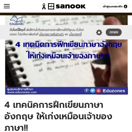
วัยรุ่น
เข้าสู่ระบบสมาชิก
หมวดอื่นๆ
//s.isanook.com/ca/0/ud/276/1381449/yy.jpg
Sanook
//s.isanook.com/sr/0/images/logo-
600
60
new-
sanook.png
เว็บไซต์นี้ใช้คุกกี้
เพื่อให้ท่านได้รับประสบการณ์การใช้งานที่ดีที่สุดบน เว็บไซต์
ตกลง
ของเรา โปรดศึกษาเพิ่มเติมที่
นโยบายความเป็นส่วนตัว
และ
นโยบายคุกกี้
4 เทคนิคการฝึกเขียนภาษา
อังกฤษ ให้เก่งเหมือนเจ้าของ
ภาษา!!