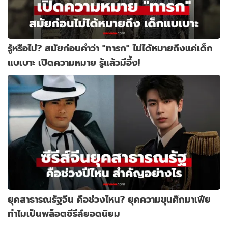
รู้หรือไม่? สมัยก่อนคำว่า "ทารก" ไม่ได้หมายถึงแค่เด็ก
แบเบาะ เปิดความหมาย รู้แล้วมีอึ้ง!
ยุคสาธารณรัฐจีน คือช่วงไหน? ยุคความขุนศึกมาเฟีย
ทำไมเป็นพล็อตซีรีส์ยอดนิยม