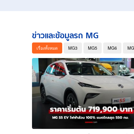
อัปเดตจีน
เช็กข่าวชัวร์
ข่าวและข้อมูลรถ MG
เรื่องทั้งหมด
MG3
MG5
MG6
MG
ติดตามสนุกโซเชี
ดาวน์โหลดสนุกแอปฟรี
สงวนลิขสิทธิ์ ©
2569
บริษัท อิมเมจ ฟิวเจอร์ (ประเทศไทย) จำกัด