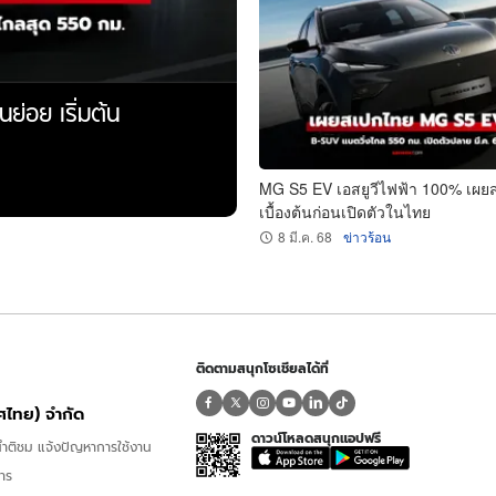
ย่อย เริ่มต้น
MG S5 EV เอสยูวีไฟฟ้า 100% เผย
เบื้องต้นก่อนเปิดตัวในไทย
8 มี.ค. 68
ข่าวร้อน
ติดตามสนุกโซเชียลได้ที่
ทศไทย) จำกัด
ดาวน์โหลดสนุกแอปฟรี
ำติชม แจ้งปัญหาการใช้งาน
การ