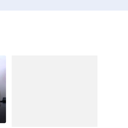
 WeTV
ติดต่อโฆษณา
tencentthbd
sales@tencent.co.th
รา
ร้องเรียนเนื้อหาไม่เหมาะสม
แนะนำติชม แจ้งปัญหาการใช้งาน