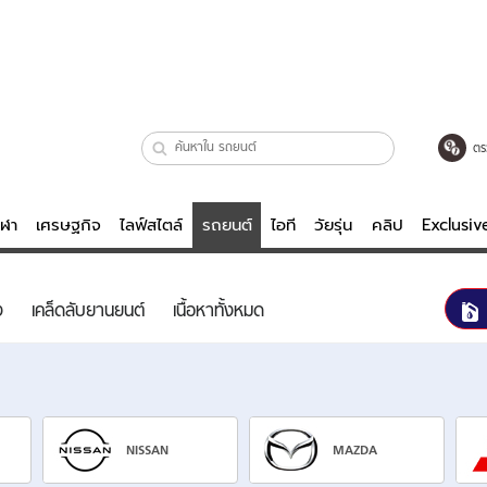
ตร
ีฬา
เศรษฐกิจ
ไลฟ์สไตล์
รถยนต์
ไอที
วัยรุ่น
คลิป
Exclusi
ตรวจหวย
ไลฟ์สไตล์
บันเทิงค
ง
เคล็ดลับยานยนต์
เนื้อหาทั้งหมด
ผู้หญิง
หนัง-ละคร
ผู้ชาย
เพลง
ย
วัยรุ่น
เกมส์
ไอที
คลิป
NISSAN
MAZDA
รถยนต์
พอดแคสต์