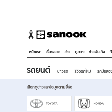
หน้าแรก
เรื่องฮอต
ข่าว
ดูดวง
ข่าวบันเทิง
ก
รถยนต์
ข่าว
ดูดวง - 
ข่าวรถ
รีวิวรถใหม่
รถมือสอ
เรื่องฮอต
ดูดวง
ข่าว
หวยไทย
เลือกดูข่าวและข้อมูลตามยี่ห้อ
ข่าวบันเทิง
สถิติหวยไท
ข่าวกีฬา
หวยลาว
TOYOTA
HONDA
ข่าวเศรษฐกิจ