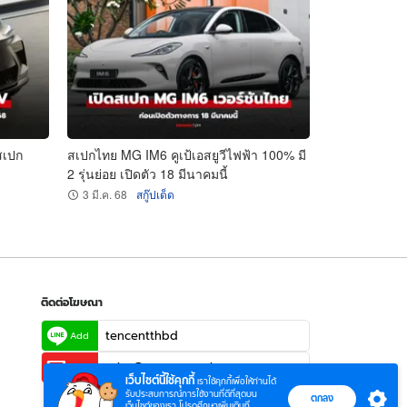
สเปก
สเปกไทย MG IM6 คูเป้เอสยูวีไฟฟ้า 100% มี
2 รุ่นย่อย เปิดตัว 18 มีนาคมนี้
3 มี.ค. 68
สกู๊ปเด็ด
ติดต่อโฆษณา
tencentthbd
Add
sales@tencent.co.th
Email
เว็บไซต์นี้ใช้คุกกี้
เราใช้คุกกี้เพื่อให้ท่านได้
รับประสบการณ์การใช้งานที่ดีที่สุดบน
ตกลง
เว็บไซต์ของเรา โปรดศึกษาเพิ่มเติมที่