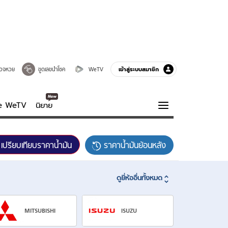
เข้าสู่ระบบสมาชิก
วจหวย
ขูดเลขนำโชค
WeTV
ve WeTV
นิยาย
รบรส
ความรู้รอบตัว
เปรียบเทียบราคาน้ำมัน
ราคาน้ำมันย้อนหลัง
ฮาวทู
กูรู-รอบรู้
ดูยี่ห้ออื่นทั้งหมด
MITSUBISHI
ISUZU