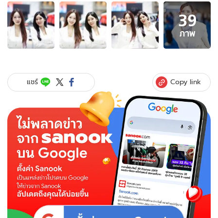
อัลบั้ม
39
ภาพ
39
ภาพ
ภาพ
ของ
เกิน
ต้าน!
พา
Copy link
แชร์
ชม
ความ
น่า
รัก
"พริต
ตี้"
Motor
Show
2026
สวย
สะกด
ทุก
สายตา