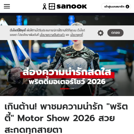
รถยนต์
เข้าสู่ระบบสมาชิก
หมวดอื่นๆ
//s.isanook.com/au/0/ud/19/98500/pre.jpg
Sanook
//s.isanook.com/sr/0/images/logo-
600
60
new-
sanook.png
เว็บไซต์นี้ใช้คุกกี้
เพื่อให้ท่านได้รับประสบการณ์การใช้งานที่ดีที่สุดบน เว็บไซต์
ตกลง
ของเรา โปรดศึกษาเพิ่มเติมที่
นโยบายความเป็นส่วนตัว
และ
นโยบายคุกกี้
เกินต้าน! พาชมความน่ารัก "พริต
ตี้" Motor Show 2026 สวย
สะกดทุกสายตา