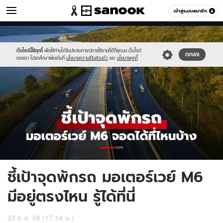
รถยนต์
เข้าสู่ระบบสมาชิก
หมวดอื่นๆ
//s.isanook.com/au/0/ud/19/97340/res-
Sanook
//s.isanook.com/sr/0/images/logo-
600
60
m6.jpg
new-
sanook.png
เว็บไซต์นี้ใช้คุกกี้
เพื่อให้ท่านได้รับประสบการณ์การใช้งานที่ดีที่สุดบน เว็บไซต์
ตกลง
ของเรา โปรดศึกษาเพิ่มเติมที่
นโยบายความเป็นส่วนตัว
และ
นโยบายคุกกี้
ชี้เป้าจุดพักรถ มอเตอร์เวย์ M6
มีอยู่ตรงไหน รู้ได้ที่นี่
23 ธ.ค. 68 (17:14 น.)