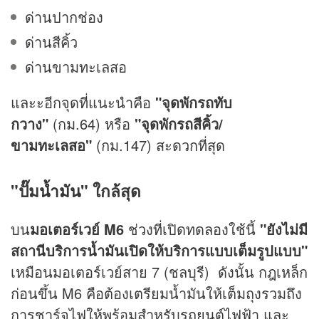
ด่านปากช่อง
ด่านสีคิ้ว
ด่านขามทะเลสอ
และะอีกจุดที่แนะนำคือ
"จุดพักรถทับ
กวาง"
(กม.64) หรือ
"จุดพักรถสีคิ้ว/
ขามทะเลสอ"
(กม.147) สะดวกที่สุด
"ปั๊ม
น้ำมัน
" ใกล้สุด
บน
มอเตอร์เวย์ M6
ช่วงที่เปิดทดลองใช้นี้
"ยังไม่มี
สถานีบริการน้ำมันเปิดให้บริการแบบเต็มรูปแบบ"
เหมือนมอเตอร์เวย์สาย 7 (ชลบุรี) ดังนั้น กฎเหล็ก
ก่อนขึ้น M6 คือต้องเตรียมน้ำมันให้เต็มถุงรวมถึง
การชาร์จไฟให้พร้อมสำหรับ
รถยนต์
ไฟฟ้า และ