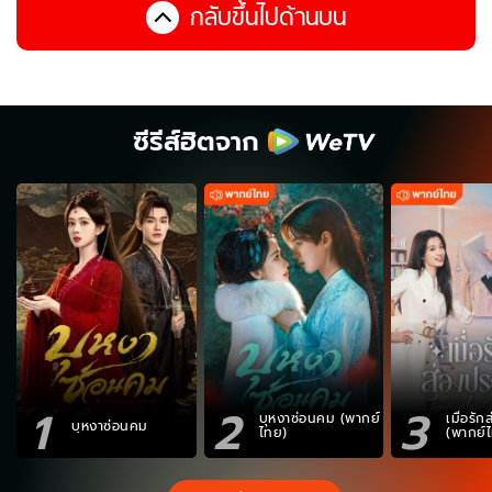
กลับขึ้นไปด้านบน
ซีรีส์ฮิตจาก
1
2
3
บุหงาซ่อนคม (พากย์
เมื่อรั
บุหงาซ่อนคม
ไทย)
(พากย์