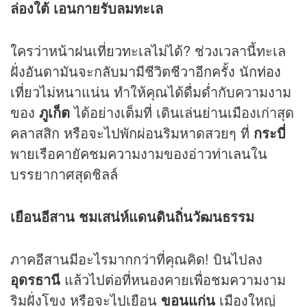
ล่องใต้ เอนกายรับลมทะเล
ใครว่าหน้าฝนเที่ยวทะเลไม่ได้? ช่วงเวลานี้ทะเล
ฝั่งอันดามันจะกลับมามีชีวิตชีวาอีกครั้ง นัก
ท่อง
เที่ยว
ไม่หนาแน่น ทำให้คุณได้ดื่มด่ำกับความงาม
ของ
ภูเก็ต
ได้อย่างเต็มที่ เดินเล่นย่านเมืองเก่าสุด
คลาสสิก หรือจะไปพักผ่อนริมหาดสวยๆ ที่
กระบี่
พายเรือคายัคชมความงามของอ่าวท่าเลนใน
บรรยากาศสุดชิลล์
เยือนอีสาน ชมเสน่ห์แดนดินถิ่นวัฒนธรรม
ภาคอีสานมีอะไรมากกว่าที่คุณคิด! บินไปลง
อุดรธานี
แล้วไปต่อที่หนองคายเพื่อชมความงาม
ริมฝั่งโขง หรือจะไปเยือน
ขอนแก่น
เมืองใหญ่