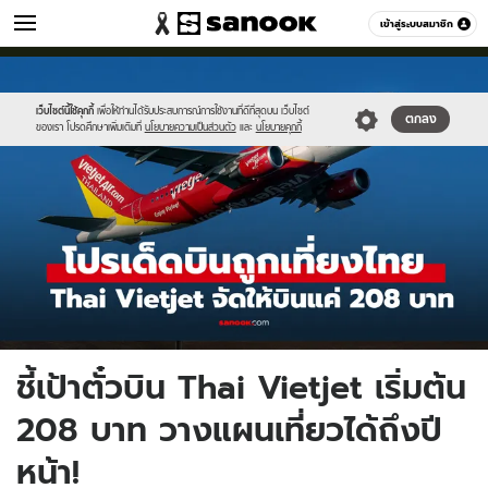
เที่ยว-กิน
เข้าสู่ระบบสมาชิก
หมวดอื่นๆ
//s.isanook.com/tr/0/ud/290/1452443/viet-
Sanook
//s.isanook.com/sr/0/images/logo-
600
60
0.jpg
new-
sanook.png
เว็บไซต์นี้ใช้คุกกี้
เพื่อให้ท่านได้รับประสบการณ์การใช้งานที่ดีที่สุดบน เว็บไซต์
ตกลง
ของเรา โปรดศึกษาเพิ่มเติมที่
นโยบายความเป็นส่วนตัว
และ
นโยบายคุกกี้
ชี้เป้าตั๋วบิน Thai Vietjet เริ่มต้น
208 บาท วางแผนเที่ยวได้ถึงปี
หน้า!