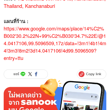
Thailand, Kanchanaburi
แผนที่ร้าน :
https://www.google.com/maps/place/14%C2%
B002'30.2%22N+99%C2%B030'34.7%22E/@1
4.0417106,99.5096509,17z/data=!3m1!4b1!4m
4!3m3!8m2!3d14.0417106!4d99.5096509?
entry=ttu
Copy link
แชร์