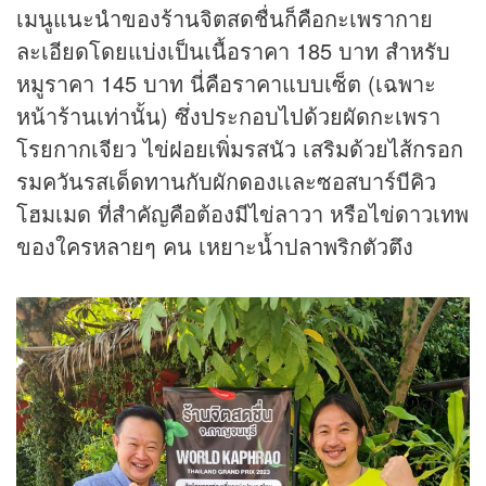
เมนูแนะนำของร้านจิตสดชื่นก็คือกะเพรากาย
ละเอียดโดยแบ่งเป็นเนื้อราคา 185 บาท สำหรับ
หมูราคา 145 บาท นี่คือราคาแบบเซ็ต (เฉพาะ
หน้าร้านเท่านั้น) ซึ่งประกอบไปด้วยผัดกะเพรา
โรยกากเจียว ไข่ฝอยเพิ่มรสนัว เสริมด้วยไส้กรอก
รมควันรสเด็ดทานกับผักดองเเละซอสบาร์บีคิว
โฮมเมด ที่สำคัญคือต้องมีไข่ลาวา หรือไข่ดาวเทพ
ของใครหลายๆ คน เหยาะน้ำปลาพริกตัวตึง