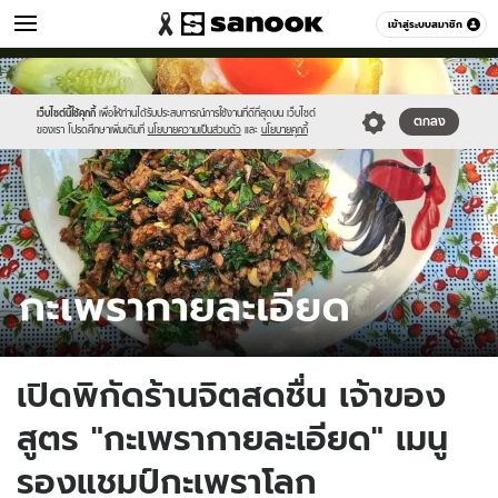
เที่ยว-กิน
เข้าสู่ระบบสมาชิก
หมวดอื่นๆ
//s.isanook.com/tr/0/ud/288/1444475/tnrice.jpg
Sanook
//s.isanook.com/sr/0/images/logo-
600
60
new-
sanook.png
เว็บไซต์นี้ใช้คุกกี้
เพื่อให้ท่านได้รับประสบการณ์การใช้งานที่ดีที่สุดบน เว็บไซต์
ตกลง
ของเรา โปรดศึกษาเพิ่มเติมที่
นโยบายความเป็นส่วนตัว
และ
นโยบายคุกกี้
เปิดพิกัดร้านจิตสดชื่น เจ้าของ
สูตร "กะเพรากายละเอียด" เมนู
รองแชมป์กะเพราโลก