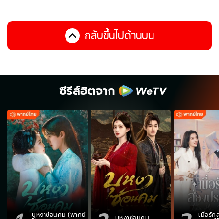
กลับขึ้นไปด้านบน
ซีรีส์ฮิตจาก
บุหงาซ่อนคม (พากย์
เมื่อรั
บุหงาซ่อนคม