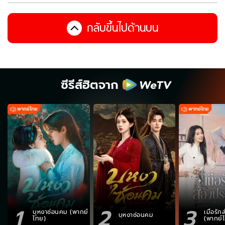
กลับขึ้นไปด้านบน
ซีรีส์ฮิตจาก
1
2
3
บุหงาซ่อนคม (พากย์
เมื่อรั
บุหงาซ่อนคม
ไทย)
(พากย์