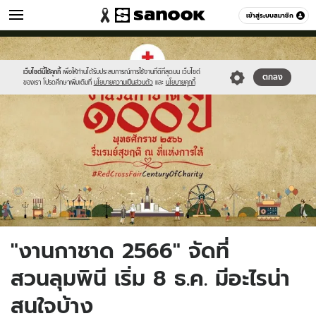
เที่ยว-กิน
เข้าสู่ระบบสมาชิก
หมวดอื่นๆ
//s.isanook.com/tr/0/ud/288/1444275/thairedcrossfestival.jpg
Sanook
//s.isanook.com/sr/0/images/logo-
600
60
new-
sanook.png
เว็บไซต์นี้ใช้คุกกี้
เพื่อให้ท่านได้รับประสบการณ์การใช้งานที่ดีที่สุดบน เว็บไซต์
ตกลง
ของเรา โปรดศึกษาเพิ่มเติมที่
นโยบายความเป็นส่วนตัว
และ
นโยบายคุกกี้
"งานกาชาด 2566" จัดที่
สวนลุมพินี เริ่ม 8 ธ.ค. มีอะไรน่า
สนใจบ้าง