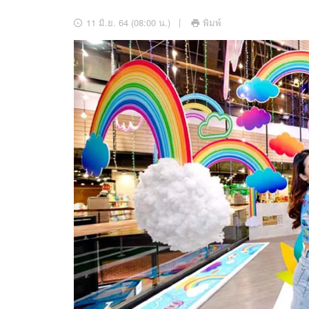
อัปเดตจีน
11 มิ.ย. 64 (08:00 น.)
พิมพ์
เช็กข่าวชัวร์
ติดตามสนุกโซเชี
ดาวน์โหลดสนุกแอปฟรี
สงวนลิขสิทธิ์ ©
2569
บริษัท อิมเมจ ฟิวเจอร์ (ประเทศไทย) จำกัด