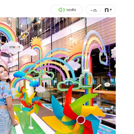
ก
สุขภาพ
+
ดูทีวี
-
ก
กดฟัง
เที่ยว-กิน
WeTV
Tasteful Thailand
Exclusive
Sanook Choice
นิยาย
ยลได้ที่
ร่วมงานกับเ