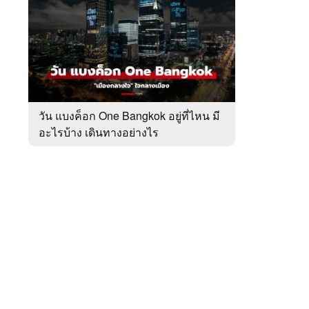
สัปดาห์
ของ
หมวด
เที่ยว
 WeTV
ทั่ว
ไทย
วัน แบงค็อก One Bangkok อยู่ที่ไหน มี
อะไรบ้าง เดินทางอย่างไร
ติดต่อโฆษณา
tencentthbd
sales@tencent.co.th
รา
ร้องเรียนเนื้อหาไม่เหมาะสม
แนะนำติชม แจ้งปัญหาการใช้งาน