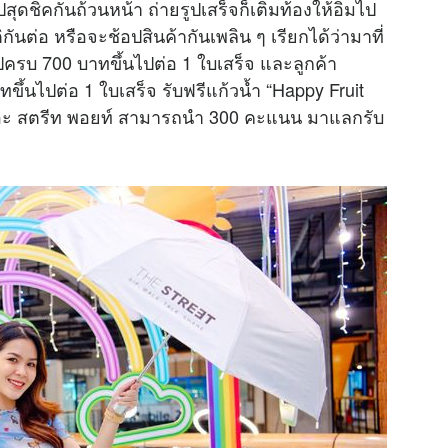
ปสุดชิคกันถ้วนหน้า ถ่ายรูปเสร็จก็เติมท้องให้อิ่มไป
ต่อ หรือจะช้อปสินค้ากันเพลิน ๆ เรียกได้ว่ามาที่
M
ี่ช้อปครบ 700 บาทขึ้นไปต่อ 1 ใบเสร็จ และลูกค้า
u
ึ้นไปต่อ 1 ใบเสร็จ รับฟรีแก้วน้ำ “Happy Fruit
t
เดอะ สตรีท พอยท์ สามารถนำ 300 คะแนน มาแลกรับ
e