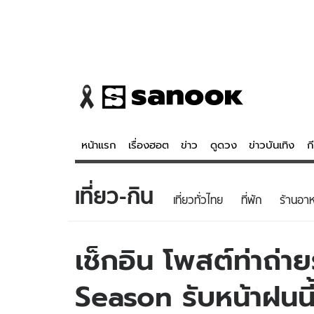
หน้าแรก
เรื่องฮอต
ข่าว
ดูดวง
ข่าวบันเทิง
ก
เที่ยว-กิน
ข่าว
ดูดวง - 
เที่ยวทั่วไทย
ที่พัก
ร้านอา
เรื่องฮอต
ดูดวง
ข่าว
หวยไทย
เช็กอิน โพสต์ท่าถ่า
ข่าวบันเทิง
สถิติหวยไท
Season รับหน้าฝนนี้
ข่าวกีฬา
หวยลาว
ข่าวเศรษฐกิจ