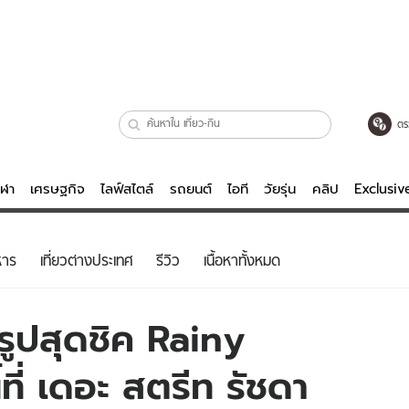
ตร
ีฬา
เศรษฐกิจ
ไลฟ์สไตล์
รถยนต์
ไอที
วัยรุ่น
คลิป
Exclusi
ตรวจหวย
ไลฟ์สไตล์
บันเทิงค
หาร
เที่ยวต่างประเทศ
รีวิว
เนื้อหาทั้งหมด
ผู้หญิง
หนัง-ละคร
ผู้ชาย
เพลง
ยรูปสุดชิค Rainy
ย
วัยรุ่น
เกมส์
ที่ เดอะ สตรีท รัชดา
ไอที
คลิป
รถยนต์
พอดแคสต์