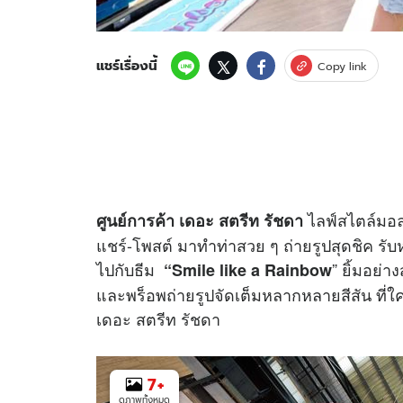
แชร์เรื่องนี้
Copy link
ไลฟ์สไตล์มอล
ศูนย์การค้า เดอะ สตรีท รัชดา
แชร์-โพสต์ มาทำท่าสวย ๆ ถ่ายรูปสุดชิค รับ
ไปกับธีม
” ยิ้มอย่า
“
Smile like a Rainbow
และพร็อพถ่ายรูปจัดเต็มหลากหลายสีสัน ที่ใคร
เดอะ สตรีท รัชดา
7
+
ดูภาพทั้งหมด