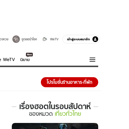
เข้าสู่ระบบสมาชิก
วจหวย
ขูดเลขนำโชค
WeTV
ve WeTV
นิยาย
รบรส
ความรู้รอบตัว
โปรโมชั่นร้านอาหาร-ที่พัก
ฮาวทู
กูรู-รอบรู้
เรื่องฮอตในรอบสัปดาห์
เรื่อง
ของ
หมวด
เที่ยวทั่วไทย
ฮอต
ใน
รอบ