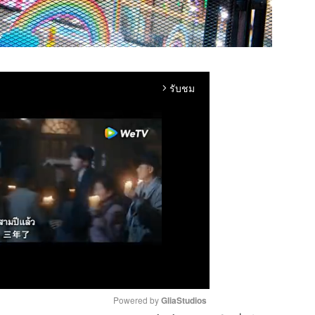
รับชม
arrow_forward_ios
Powered by 
GliaStudios