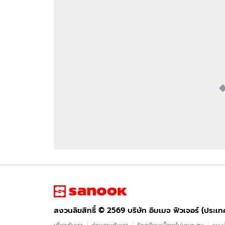
อัปเดตจีน
เช็กข่าวชัวร์
ติดตามสนุกโซเชี
ดาวน์โหลดสนุกแอปฟรี
สงวนลิขสิทธิ์ ©
2569
บริษัท อิมเมจ ฟิวเจอร์ (ประเทศไทย) จำกัด
สงวนลิขสิทธิ์ ©
2569
บริษัท อิมเมจ ฟิวเจอร์ (ประเ