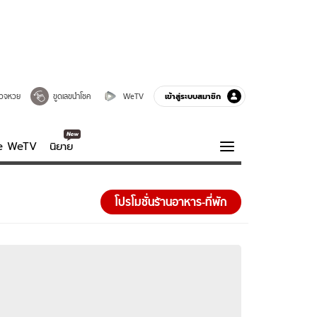
เข้าสู่ระบบสมาชิก
วจหวย
ขูดเลขนำโชค
WeTV
ve WeTV
นิยาย
รบรส
ความรู้รอบตัว
โปรโมชั่นร้านอาหาร-ที่พัก
ฮาวทู
กูรู-รอบรู้