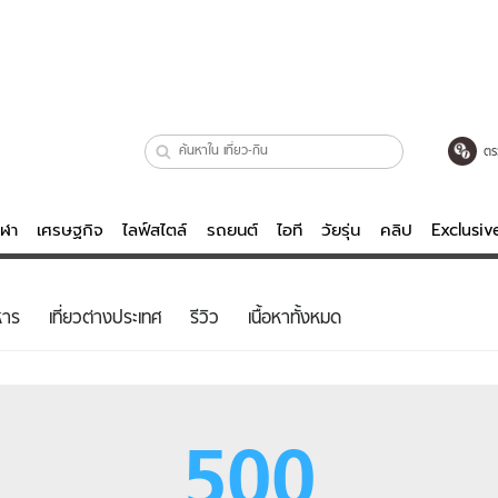
ตร
ีฬา
เศรษฐกิจ
ไลฟ์สไตล์
รถยนต์
ไอที
วัยรุ่น
คลิป
Exclusi
ตรวจหวย
ไลฟ์สไตล์
บันเทิงค
หาร
เที่ยวต่างประเทศ
รีวิว
เนื้อหาทั้งหมด
ผู้หญิง
หนัง-ละคร
ผู้ชาย
เพลง
ย
วัยรุ่น
เกมส์
500
ไอที
คลิป
รถยนต์
พอดแคสต์