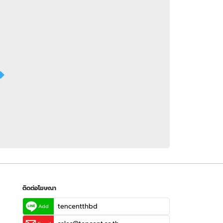
 WeTV
ติดต่อโฆษณา
tencentthbd
sales@tencent.co.th
รา
ร้องเรียนเนื้อหาไม่เหมาะสม
แนะนำติชม แจ้งปัญหาการใช้งาน
ติดต่อโฆษณา
tencentthbd
Add