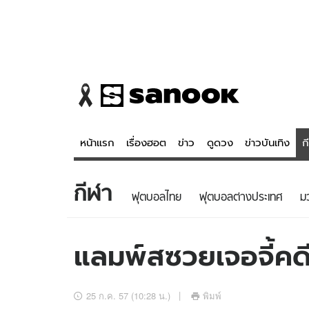
หน้าแรก
เรื่องฮอต
ข่าว
ดูดวง
ข่าวบันเทิง
ก
กีฬา
ข่าว
ดูดวง - 
ฟุตบอลไทย
ฟุตบอลต่างประเทศ
ม
เรื่องฮอต
ดูดวง
ข่าว
หวยไทย
แลมพ์สซวยเจอจี้คดี
ข่าวบันเทิง
สถิติหวยไท
ข่าวกีฬา
หวยลาว
25 ก.ค. 57 (10:28 น.)
พิมพ์
ข่าวเศรษฐกิจ