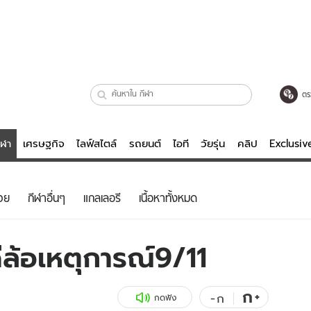
ตร
ีฬา
เศรษฐกิจ
ไลฟ์สไตล์
รถยนต์
ไอที
วัยรุ่น
คลิป
Exclusi
ตรวจหวย
ไลฟ์สไตล์
บันเทิงค
วย
กีฬาอื่นๆ
แกลเลอรี
เนื้อหาทั้งหมด
ผู้หญิง
หนัง-ละคร
ผู้ชาย
เพลง
ล้อเหตุการณ์9/11
ย
วัยรุ่น
เกมส์
ไอที
คลิป
ก
+
-
ก
กดฟัง
รถยนต์
พอดแคสต์