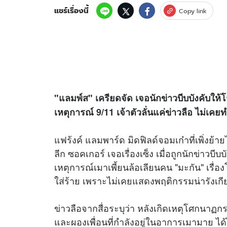
แชร์เรื่องนี้
Copy link
"แลมพ์ส" เครียดจัด เจอนักข่าวบีบบังคับให้โ
เหตุการณ์ 9/11 เจ้าตัวลั่นแค่ข่าวลือ ไม่เคย
แฟร้งค์ แลมพาร์ด มิดฟิลด์จอมเก๋าที่เพิ่งย้าย
ลีก ซอคเกอร์ เจอเรื่องเซ็ง เมื่อถูกนักข่าว
เหตุการณ์เมาเพี้ยนล้อเลียนคน "มะกัน" เรื่อง
ใส่ร้าย เพราะไม่เคยแสดงพฤติกรรมน่ารังเกี
ข่าวลือจากสื่อระบุว่า หลังเกิดเหตุโศกนาฏกร
และผองเพื่อนที่กำลังอยู่ในอาการเมามาย ได