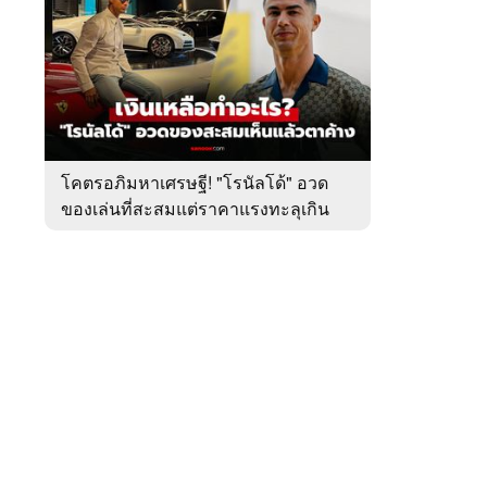
สัปดาห์
ของ
หมวด
ฟุตบอล
 WeTV
ต่าง
ประเทศ
โคตรอภิมหาเศรษฐี! "โรนัลโด้" อวด
ของเล่นที่สะสมแต่ราคาแรงทะลุเกิน
ติดต่อโฆษณา
4,000 ล้าน
tencentthbd
sales@tencent.co.th
รา
ร้องเรียนเนื้อหาไม่เหมาะสม
แนะนำติชม แจ้งปัญหาการใช้งาน