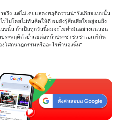
M
มาจริง แต่ไม่เคยแสดงพฤติกรรมน่ารังเกียจแบบนั้น
u
รไปโดยไม่ทันคิดให้ดี ผมยังรู้สึกเสียใจอยู่จนถึง
t
บบนั้น ถ้าเป็นทุกวันนี้ผมจะไม่ทำมันอย่างแน่นอน
e
ยประพฤติตัวย่ำแย่ต่อหน้าประชาชนชาวอเมริกัน
เรื่องโศกนาฎกรรมหรืออะไรทำนองนั้น"