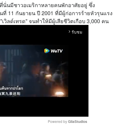
นั่นมีชาวอเมริกาหลายคนพักอาศัยอยู่ ซึ่ง
ันที่ 11 กันยายน ปี 2001 ที่มีผู้ก่อการร้ายหัวรุนแรง
"เวิลด์เทรด" จนทำให้มีผู้เสียชีวิตเกือบ 3,000 คน
รับชม
arrow_forward_ios
Powered by 
GliaStudios