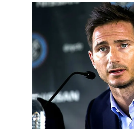
อัปเดตจีน
เช็กข่าวชัวร์
ติดตามสนุกโซเชี
ดาวน์โหลดสนุกแอปฟรี
สงวนลิขสิทธิ์ ©
2569
บริษัท อิมเมจ ฟิวเจอร์ (ประเทศไทย) จำกัด