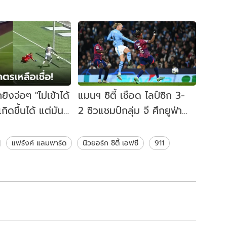
ยิงจ่อๆ "ไม่เข้าได้
แมนฯ ซิตี้ เชือด ไลป์ซิก 3-
าเกิดขึ้นได้ แต่มัน
2 ซิวแชมป์กลุ่ม จี ศึกยูฟ่า
 (คลิป)
แชมเปี้ยนส์ ลีก
แฟร้งค์ แลมพาร์ด
นิวยอร์ก ซิตี้ เอฟซี
911