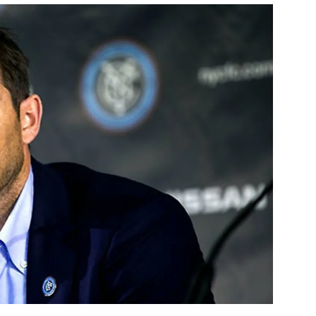
สุขภาพ
ดูทีวี
เที่ยว-กิน
WeTV
Tasteful Thailand
Exclusive
Sanook Choice
นิยาย
ยลได้ที่
ร่วมงานกับเ