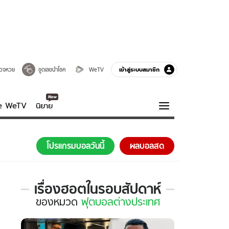
เข้าสู่ระบบสมาชิก
วจหวย
ขูดเลขนำโชค
WeTV
ve WeTV
นิยาย
รบรส
ความรู้รอบตัว
โปรแกรมบอลวันนี้
ผลบอลสด
ฮาวทู
กูรู-รอบรู้
เรื่องฮอตในรอบสัปดาห์
เรื่อง
ของ
หมวด
ฟุตบอลต่างประเทศ
ฮอต
ใน
รอบ