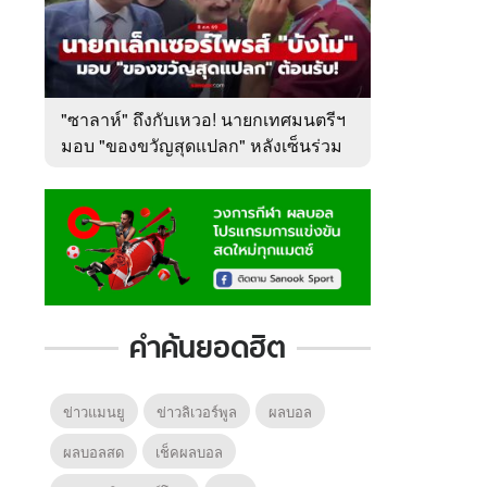
"ซาลาห์" ถึงกับเหวอ! นายกเทศมนตรีฯ
มอบ "ของขวัญสุดแปลก" หลังเซ็นร่วม
ทีม
คำค้นยอดฮิต
ข่าวแมนยู
ข่าวลิเวอร์พูล
ผลบอล
ผลบอลสด
เช็คผลบอล