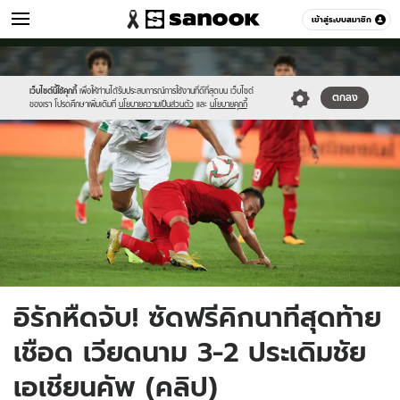
กีฬา
เข้าสู่ระบบสมาชิก
หมวดอื่นๆ
//s.isanook.com/sp/0/ud/169/845449/aaaa.jpg
Sanook
//s.isanook.com/sr/0/images/logo-
600
60
new-
sanook.png
เว็บไซต์นี้ใช้คุกกี้
เพื่อให้ท่านได้รับประสบการณ์การใช้งานที่ดีที่สุดบน เว็บไซต์
ตกลง
ของเรา โปรดศึกษาเพิ่มเติมที่
นโยบายความเป็นส่วนตัว
และ
นโยบายคุกกี้
อิรักหืดจับ! ซัดฟรีคิกนาทีสุดท้าย
เชือด เวียดนาม 3-2 ประเดิมชัย
เอเชียนคัพ (คลิป)