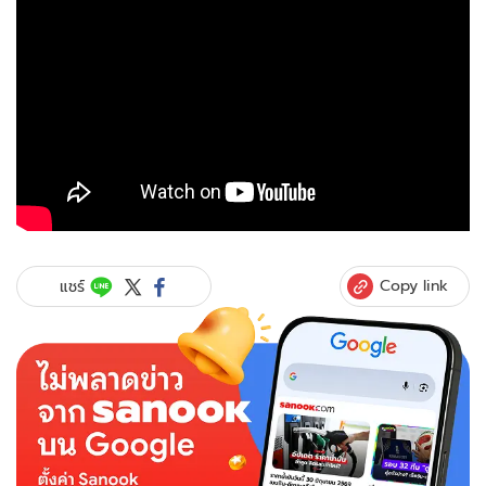
Copy link
แชร์