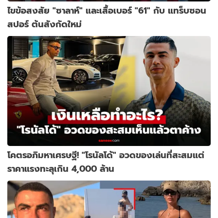
ไขข้อสงสัย "ซาลาห์" และเสื้อเบอร์ "61" กับ แทร็บซอน
สปอร์ ต้นสังกัดใหม่
โคตรอภิมหาเศรษฐี! "โรนัลโด้" อวดของเล่นที่สะสมแต่
ราคาแรงทะลุเกิน 4,000 ล้าน