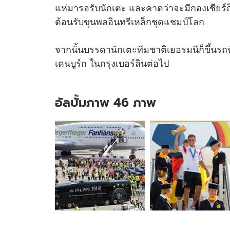
แห่มารอรับนักเตะ และคาดว่าจะมีกองเชียร์ถึ
ต้อนรับขุนพลอินทรีเหล็กชุดแชมป์โลก
จากนั้นบรรดานักเตะทีมชาติเยอรมนีก็ขึ้นรถ
เดนบูร์ก ในกรุงเบอร์ลินต่อไป
อัลบั้มภาพ 46 ภาพ
อัลบั้ม
ภาพ
46
ภาพ
ของ
ชม
ภาพ
ชุด!
พลพรรค"อินทรี
เหล็ก"หอบ