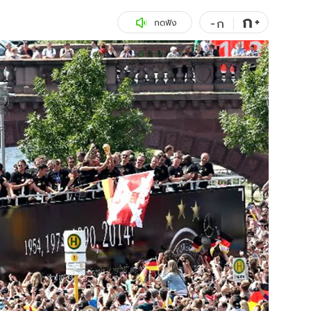
ก
สุขภาพ
+
ดูทีวี
-
ก
กดฟัง
เที่ยว-กิน
WeTV
Tasteful Thailand
Exclusive
Sanook Choice
นิยาย
ยลได้ที่
ร่วมงานกับเ