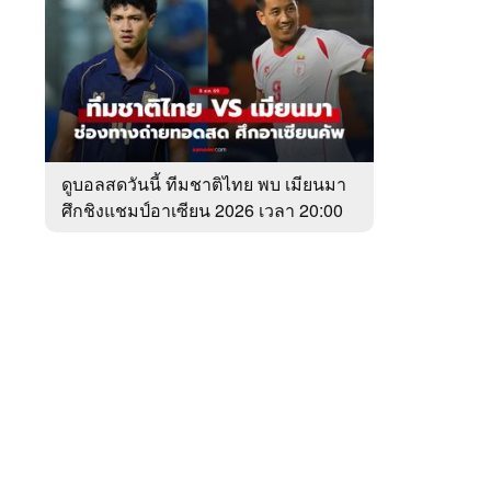
สัปดาห์
ของ
Sanook
กีฬา
 WeTV
ดูบอลสดวันนี้ ทีมชาติไทย พบ เมียนมา
ศึกชิงแชมป์อาเซียน 2026 เวลา 20:00
ติดต่อโฆษณา
น.
tencentthbd
sales@tencent.co.th
รา
ร้องเรียนเนื้อหาไม่เหมาะสม
แนะนำติชม แจ้งปัญหาการใช้งาน