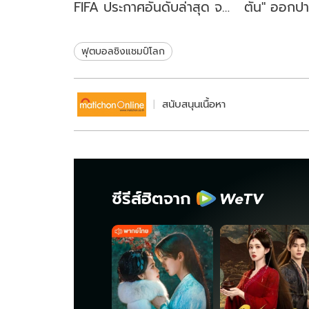
FIFA ประกาศอันดับล่าสุด จบ
ตัน" ออกปาก
ฟุตบอลโลก 2026
หากทำร้ายต
ฟุตบอลชิงแชมป์โลก
สนับสนุนเนื้อหา
ซีรีส์ฮิตจาก