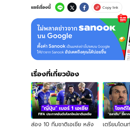
แชมป์
โลก
แชร์เรื่องนี้
Copy link
กลับ
บ้าน-
แฟนๆ
แห่
ต้อนรับ
เพียบ
เรื่องที่เกี่ยวข้อง
ส่อง 10 ทีมชาติเอเชีย หลัง
เตรียมโดนท่