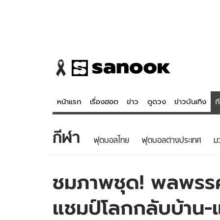
หน้าแรก
เรื่องฮอต
ข่าว
ดูดวง
ข่าวบันเทิง
ก
กีฬา
ข่าว
ดูดวง - 
ฟุตบอลไทย
ฟุตบอลต่างประเทศ
ม
เรื่องฮอต
ดูดวง
ข่าว
หวยไทย
ชมภาพชุด! พลพรรค
ข่าวบันเทิง
สถิติหวยไท
แชมป์โลกกลับบ้าน-
ข่าวกีฬา
หวยลาว
ข่าวเศรษฐกิจ