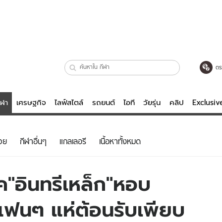
ตร
ีฬา
เศรษฐกิจ
ไลฟ์สไตล์
รถยนต์
ไอที
วัยรุ่น
คลิป
Exclusi
ตรวจหวย
ไลฟ์สไตล์
บันเทิงค
วย
กีฬาอื่นๆ
แกลเลอรี
เนื้อหาทั้งหมด
ผู้หญิง
หนัง-ละคร
ผู้ชาย
เพลง
"อินทรีเหล็ก"หอบ
ย
วัยรุ่น
เกมส์
แฟนๆ แห่ต้อนรับเพียบ
ไอที
คลิป
รถยนต์
พอดแคสต์