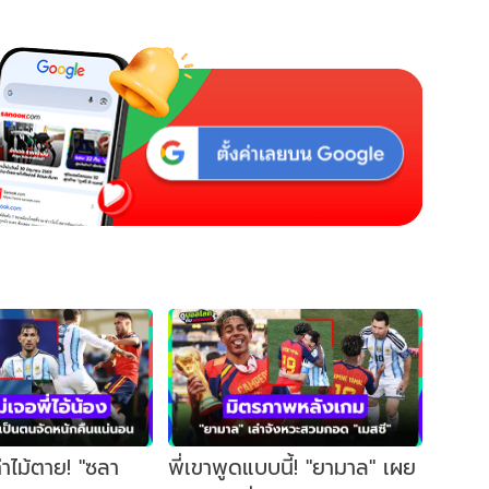
าไม้ตาย! "ซลา
พี่เขาพูดแบบนี้! "ยามาล" เผย