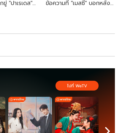
ขู่ "ปาเรเดส"
ข้อความที่ "เมสซี" บอกหลัง
นเจอแบบนี้แน่
จบเกมนัดชิงบอลโลก
ไปที่ WeTV