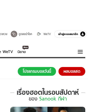
เข้าสู่ระบบสมาชิก
วจหวย
ขูดเลขนำโชค
WeTV
ve WeTV
นิยาย
รบรส
ความรู้รอบตัว
โปรแกรมบอลวันนี้
ผลบอลสด
ฮาวทู
กูรู-รอบรู้
เรื่องฮอตในรอบสัปดาห์
เรื่อง
ของ
Sanook กีฬา
ฮอต
ใน
รอบ