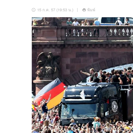
อัปเดตจีน
15 ก.ค. 57 (19:53 น.)
พิมพ์
เช็กข่าวชัวร์
ติดตามสนุกโซเชี
ดาวน์โหลดสนุกแอปฟรี
สงวนลิขสิทธิ์ ©
2569
บริษัท อิมเมจ ฟิวเจอร์ (ประเทศไทย) จำกัด