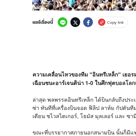
แชร์เรื่องนี้
Copy link
ความเคลื่อนไหวของทีม "อินทรีเหล็ก" เยอรม
เฉือนชนะอาร์เจนติน่า 1-0 ในศึกฟุต
บอลโลก
ล่าสุด พลพรรคอินทรีเหล็ก ได้บินกลับถึงปร
ซ่า ทันทีที่เครื่องบินจอด ฟิลิป ลาห์ม กัปต
เตียน ชไวสไตเกอร์, โธมัส มุลเลอร์ และ ซามี่
ขณะที่บรรยากาศภายนอกสนามบิน นั้นก็มีแฟ