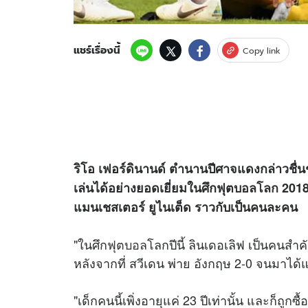
แชร์เรื่องนี้
Copy link
ริโอ เฟอร์ดินานด์ ตำนานปีศาจแดงกล่าวชื่นช
เล่นได้อย่างยอดเยี่ยมในศึกฟุต
บอลโลก
2018
แมนเชสเตอร์ ยูไนเต็ด ราวกับเป็นคนละคน
"ในศึก
ฟุตบอล
โลกปีนี้ ลินเดอเลิฟ เป็นคนสำ
หลังจากที่ สวีเดน พ่าย อังกฤษ 2-0 จนมาได้แ
"เด็กคนนี้เพิ่งอายุแค่ 23 ปีเท่านั้น และก็ถูก