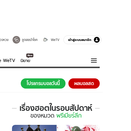
เข้าสู่ระบบสมาชิก
วจหวย
ขูดเลขนำโชค
WeTV
ve WeTV
นิยาย
รบรส
ความรู้รอบตัว
โปรแกรมบอลวันนี้
ผลบอลสด
ฮาวทู
กูรู-รอบรู้
เรื่องฮอตในรอบสัปดาห์
เรื่อง
ของ
หมวด
พรีเมียร์ลีก
ฮอต
ใน
รอบ