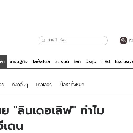
ตร
ีฬา
เศรษฐกิจ
ไลฟ์สไตล์
รถยนต์
ไอที
วัยรุ่น
คลิป
Exclusi
ตรวจหวย
ไลฟ์สไตล์
บันเทิงค
วย
กีฬาอื่นๆ
แกลเลอรี
เนื้อหาทั้งหมด
ผู้หญิง
หนัง-ละคร
ผู้ชาย
เพลง
 เผย "ลินเดอเลิฟ" ทำไม
ย
วัยรุ่น
เกมส์
วีเดน
ไอที
คลิป
รถยนต์
พอดแคสต์