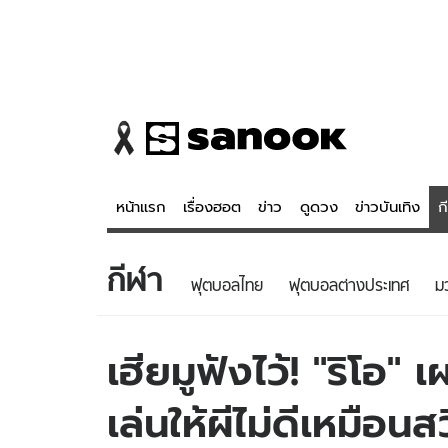
หน้าแรก
เรื่องฮอต
ข่าว
ดูดวง
ข่าวบันเทิง
ก
กีฬา
ข่าว
ดูดวง - 
ฟุตบอลไทย
ฟุตบอลต่างประเทศ
ม
เรื่องฮอต
ดูดวง
ข่าว
หวยไทย
เฮียมูฟังไว้! "ริโอ"
ข่าวบันเทิง
สถิติหวยไท
เล่นให้ผีไม่ดีเหมือนส
ข่าวกีฬา
หวยลาว
ข่าวเศรษฐกิจ