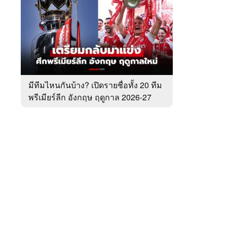
สัปดาห์
ของ
หมวด
พรีเมียร์
 WeTV
ลีก
มีทีมไหนกันบ้าง? เปิดรายชื่อทั้ง 20 ทีม
พรีเมียร์ลีก อังกฤษ ฤดูกาล 2026-27
ติดต่อโฆษณา
tencentthbd
sales@tencent.co.th
รา
ร้องเรียนเนื้อหาไม่เหมาะสม
แนะนำติชม แจ้งปัญหาการใช้งาน