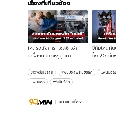
เรื่องที่เกี่ยวข้อง
โคตรอลังการ! เชลซี เช่า
มีทีมไหนกัน
เครื่องบินสุดหรูมูลค่า
ทั้ง 20 ทีมพ
13,500 ล้านบาท ภารกิจลุย
อังกฤษ ฤด
พรีซีซัน (ภาพ)
ข่าวพรีเมียร์ลีก
แฟนบอลพรีเมียร์ลีก
แฟนบอลแ
แฟนบอล
พรีเมียร์ลีก
สนับสนุนเนื้อหา