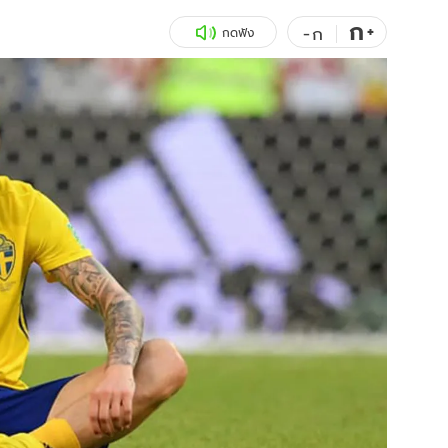
ก
สุขภาพ
+
ดูทีวี
-
ก
กดฟัง
เที่ยว-กิน
WeTV
Tasteful Thailand
Exclusive
Sanook Choice
นิยาย
ยลได้ที่
ร่วมงานกับเ