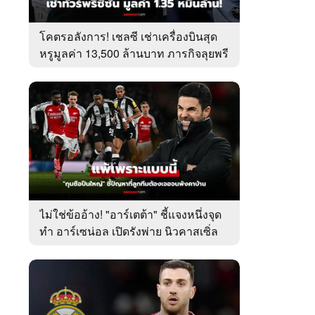
โคตรอลังการ! เชลซี เช่าเครื่องบินสุด
หรูมูลค่า 13,500 ล้านบาท ภารกิจลุยพรี
ซีซัน (ภาพ)
ไม่ใช่ข้ออ้าง! "อาร์เตต้า" ชี้แจงหนึ่งจุด
ทำ อาร์เซน่อล เปิดรังพ่าย นิวคาสเซิ่ล
ศึกลีกคัพ