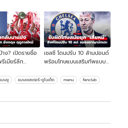
บ้าง? เปิดรายชื่อ
เชลซี โดนปรับ 10 ล้านปอนด์
รีเมียร์ลีก
พร้อมโทษแบนเสริมทัพแบบ
ูกาล 2026-27
รอลงอาญา ทำผิดกฎยุค
"เสี่ยหมี"
มนยู
แมนเชสเตอร์-ยูไนเต็ด
manu
fanclub