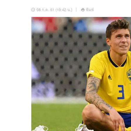
อัปเดตจีน
08 ก.ค. 61 (19:42 น.)
พิมพ์
เช็กข่าวชัวร์
ติดตามสนุกโซเชี
ดาวน์โหลดสนุกแอปฟรี
สงวนลิขสิทธิ์ ©
2569
บริษัท อิมเมจ ฟิวเจอร์ (ประเทศไทย) จำกัด