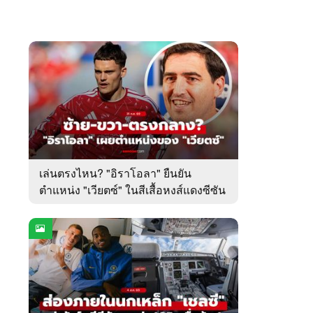
เล่นตรงไหน? "อิราโอลา" ยืนยัน
ตำแหน่ง "เวียตซ์" ในสีเสื้อหงส์แดงซีซัน
นี้