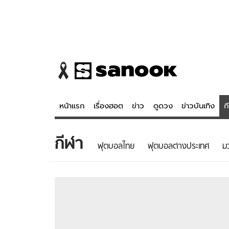
หน้าแรก
เรื่องฮอต
ข่าว
ดูดวง
ข่าวบันเทิง
ก
กีฬา
ข่าว
ดูดวง - 
ฟุตบอลไทย
ฟุตบอลต่างประเทศ
ม
เรื่องฮอต
ดูดวง
ข่าว
หวยไทย
ข่าวบันเทิง
สถิติหวยไท
ข่าวกีฬา
หวยลาว
ข่าวเศรษฐกิจ