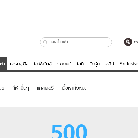
ตร
ีฬา
เศรษฐกิจ
ไลฟ์สไตล์
รถยนต์
ไอที
วัยรุ่น
คลิป
Exclusi
ตรวจหวย
ไลฟ์สไตล์
บันเทิงค
วย
กีฬาอื่นๆ
แกลเลอรี
เนื้อหาทั้งหมด
ผู้หญิง
หนัง-ละคร
ผู้ชาย
เพลง
ย
วัยรุ่น
เกมส์
500
ไอที
คลิป
รถยนต์
พอดแคสต์