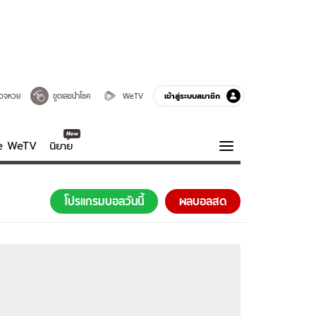
เข้าสู่ระบบสมาชิก
วจหวย
ขูดเลขนำโชค
WeTV
ve WeTV
นิยาย
รบรส
ความรู้รอบตัว
โปรแกรมบอลวันนี้
ผลบอลสด
ฮาวทู
กูรู-รอบรู้