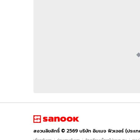
อัปเดตจีน
เช็กข่าวชัวร์
ติดตามสนุกโซเชี
ดาวน์โหลดสนุกแอปฟรี
สงวนลิขสิทธิ์ ©
2569
บริษัท อิมเมจ ฟิวเจอร์ (ประเทศไทย) จำกัด
สงวนลิขสิทธิ์ ©
2569
บริษัท อิมเมจ ฟิวเจอร์ (ประเ