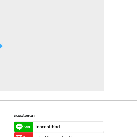
 WeTV
ติดต่อโฆษณา
tencentthbd
sales@tencent.co.th
รา
ร้องเรียนเนื้อหาไม่เหมาะสม
แนะนำติชม แจ้งปัญหาการใช้งาน
ติดต่อโฆษณา
tencentthbd
Add