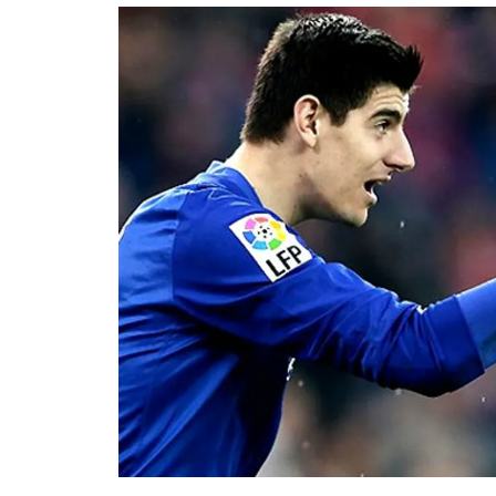
อัปเดตจีน
เช็กข่าวชัวร์
ติดตามสนุกโซเชี
ดาวน์โหลดสนุกแอปฟรี
สงวนลิขสิทธิ์ ©
2569
บริษัท อิมเมจ ฟิวเจอร์ (ประเทศไทย) จำกัด