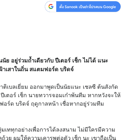
ตั้ง Sanook เป็นข่าวโปรดบน Google
็นนัย อยู่ร่วมถ้ำเดียวกับ ปีเตอร์ เช็ก ไม่ได้ แนะ
นเฝ้าเสาในถิ่น สแตมฟอร์ด บริดจ์
ชาติเบลเยี่ยม ออกมาพูดเป็นนัยแนะ เชลซี ต้นสังกัด
่ย ปีเตอร์ เช็ก นายทวารจอมเก๋าพ้นทีม หากหวังจะให้
อร์ด บริดจ์ ฤดูกาลหน้า เชื่อหากอยู่ร่วมทีม
็ทุ่มเททุกอย่างเพื่อการได้ลงสนาม ไม่มีใครมีความ
ถ้วย ผมให้ความเคารพต่อตัว เช็ก นะ เขาถือเป็น