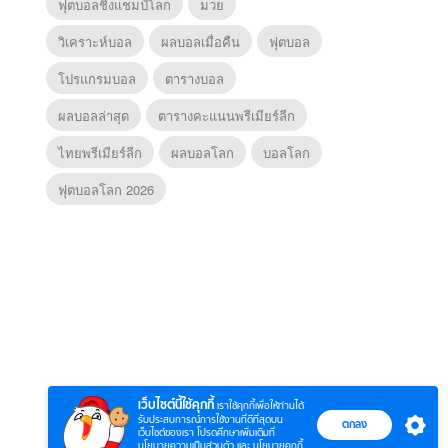
ฟุตบอลชิงแชมป์โลก
มวย
วิเคราะห์บอล
ผลบอลเมื่อคืน
ฟุตบอล
โปรแกรมบอล
ตารางบอล
ผลบอลล่าสุด
ตารางคะแนนพรีเมียร์ลีก
ไทยพรีเมียร์ลีก
ผลบอลโลก
บอลโลก
ฟุตบอลโลก 2026
6
7
8
ตำนานจอมยุทธ์
ตำนานจอมยุทธ์
หากวิน
ร์
ภูตถังซาน
ภูตถังซาน 2
พบเธอ
r.)
(พากย์ไทย)
(พากย์ไทย)
ไทย)
เว็บไซต์นี้ใช้คุกกี้
เราใช้คุกกี้เพื่อให้ท่านได้
รับประสบการณ์การใช้งานที่ดีที่สุดบน
ตกลง
เว็บไซต์ของเรา โปรดศึกษาเพิ่มเติมที่
นโยบายความเป็นส่วนตัว
และ
นโยบายคุกกี้