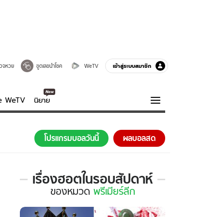
เข้าสู่ระบบสมาชิก
วจหวย
ขูดเลขนำโชค
WeTV
ve WeTV
นิยาย
รบรส
ความรู้รอบตัว
โปรแกรมบอลวันนี้
ผลบอลสด
ฮาวทู
กูรู-รอบรู้
เรื่องฮอตในรอบสัปดาห์
เรื่อง
ของ
หมวด
พรีเมียร์ลีก
ฮอต
ใน
รอบ