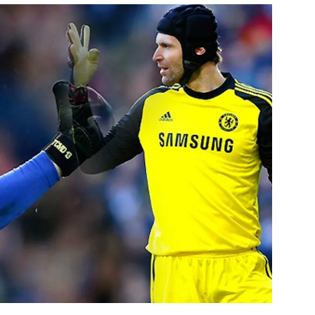
สุขภาพ
ดูทีวี
เที่ยว-กิน
WeTV
Tasteful Thailand
Exclusive
Sanook Choice
นิยาย
ยลได้ที่
ร่วมงานกับเ