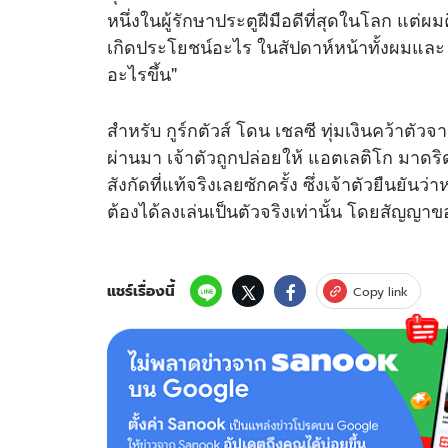
หนึ่งในผู้รักษาประตูฝีมือดีที่สุดในโลก แต่ผม
เกิดประโยชน์อะไร ในสัปดาห์หน้าทั้งผมและ เช
อะไรขึ้น"
สำหรับ กูร์กตัวส์ โดน เชลซี ทุ่มเงินคว้าตัวจ
ผ่านมา เจ้าตัวถูกปล่อยให้ แอตเลติโก มาดริด 
สังกัดที่แท้จริงเลยซักครั้ง ซึ่งเจ้าตัวยืนยัน
ต้องได้ลงเล่นเป็นตัวจริงเท่านั้น โดยสัญญ
แชร์เรื่องนี้
Copy link