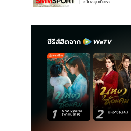
สนับสนุนเนื้อหา
ซีรีส์ฮิตจาก
1
2
บุหงาซ่อนคม
บุหงาซ่อนคม
(พากย์ไทย)