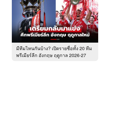
สัปดาห์
ของ
หมวด
พรีเมียร์
 WeTV
ลีก
มีทีมไหนกันบ้าง? เปิดรายชื่อทั้ง 20 ทีม
พรีเมียร์ลีก อังกฤษ ฤดูกาล 2026-27
ติดต่อโฆษณา
tencentthbd
sales@tencent.co.th
รา
ร้องเรียนเนื้อหาไม่เหมาะสม
แนะนำติชม แจ้งปัญหาการใช้งาน