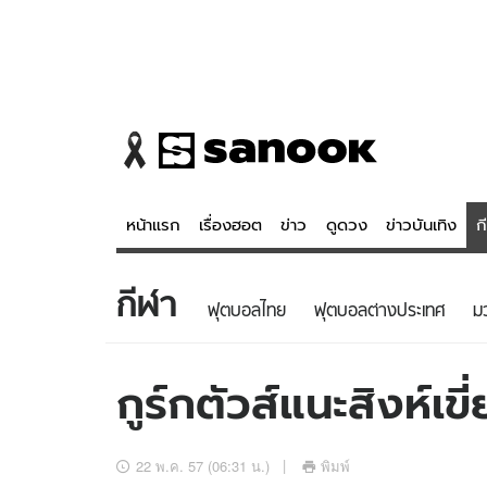
หน้าแรก
เรื่องฮอต
ข่าว
ดูดวง
ข่าวบันเทิง
ก
กีฬา
ข่าว
ดูดวง - 
ฟุตบอลไทย
ฟุตบอลต่างประเทศ
ม
เรื่องฮอต
ดูดวง
ข่าว
หวยไทย
กูร์กตัวส์แนะสิงห์เข
ข่าวบันเทิง
สถิติหวยไท
ข่าวกีฬา
หวยลาว
22 พ.ค. 57 (06:31 น.)
พิมพ์
ข่าวเศรษฐกิจ