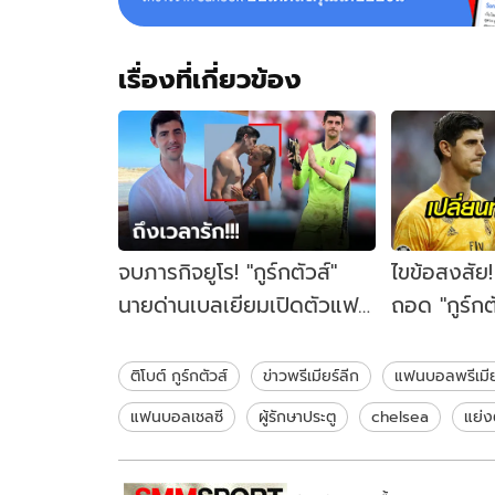
เรื่องที่เกี่ยวข้อง
จบภารกิจยูโร! "กูร์กตัวส์"
ไขข้อสงสัย!
นายด่านเบลเยียมเปิดตัวแฟน
ถอด "กูร์ก
ใหม่ล่องเรือหวาน (ภาพ)
ครึ่งแรก
ติโบต์ กูร์กตัวส์
ข่าวพรีเมียร์ลีก
แฟนบอลพรีเมีย
แฟนบอลเชลซี
ผู้รักษาประตู
chelsea
แย่ง