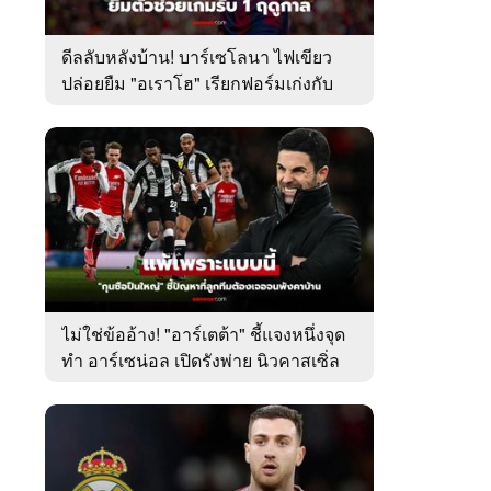
ดีลลับหลังบ้าน! บาร์เซโลนา ไฟเขียว
ปล่อยยืม "อเราโฮ" เรียกฟอร์มเก่งกับ
ลิเวอร์พูล
ไม่ใช่ข้ออ้าง! "อาร์เตต้า" ชี้แจงหนึ่งจุด
ทำ อาร์เซน่อล เปิดรังพ่าย นิวคาสเซิ่ล
ศึกลีกคัพ