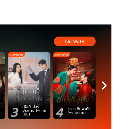
ไปที่ WeTV
3
4
5
เมื่อรักส่อง
ชายาเคียงหทัย
ซอโซ่ล่ามธี
ประกาย (พากย์
(พากย์ไทย)
(Uncut Ve
ไทย)