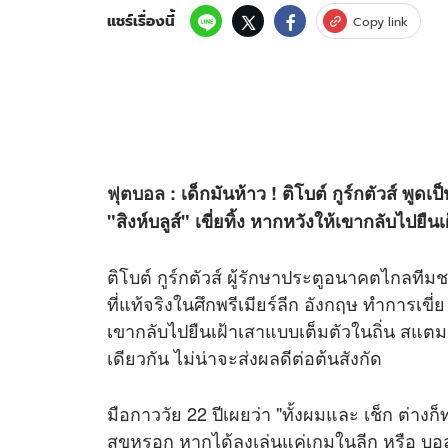
แชร์เรื่องนี้
Copy link
ฟุตบอล
: เด็กมันห้าว ! ติโบต์ กูร์กตัวส์ พูดเป
"สิงห์บลูส์" เขี่ยทิ้ง หากหวังให้เขากลับไปยื
ติโบต์ กูร์กตัวส์ ผู้รักษาประตูอนาคตไกลทีม
ที่แท้จริงในศึกพรีเมียร์ลีก อังกฤษ ทำการเขี
เขากลับไปยืนเฝ้าเสาแบบเต็มตัวในถิ่น สแตมฟ
เดียวกัน ไม่น่าจะส่งผลดีต่อต้นสังกัด
มือกาววัย 22 ปีเผยว่า "ทั้งผมและ เช็ก ต่างก
สุขหรอก หากได้ลงเล่นแค่เกมในลีก หรือ บอล