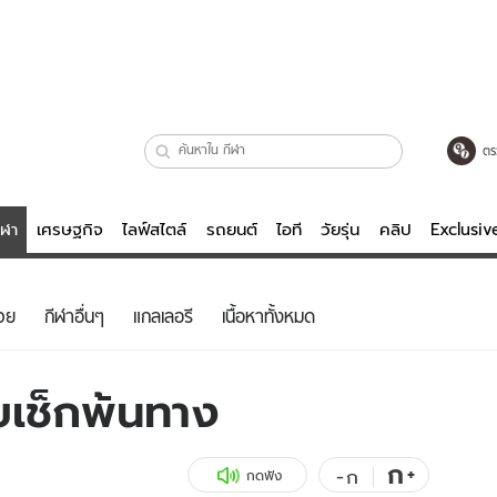
ตร
ีฬา
เศรษฐกิจ
ไลฟ์สไตล์
รถยนต์
ไอที
วัยรุ่น
คลิป
Exclusi
ตรวจหวย
ไลฟ์สไตล์
บันเทิงค
วย
กีฬาอื่นๆ
แกลเลอรี
เนื้อหาทั้งหมด
ผู้หญิง
หนัง-ละคร
ผู้ชาย
เพลง
ี่ยเช็กพ้นทาง
ย
วัยรุ่น
เกมส์
ไอที
คลิป
ก
+
-
ก
กดฟัง
รถยนต์
พอดแคสต์