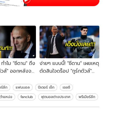
 ทำไม "ซีดาน" ถึง
ง่ายๆ แบบนี้! "ซีดาน" เผยเหตุ
ตัวส์" ออกหลังจบ
ตัดสินใจดร็อป "กูร์กตัวส์"
เกมประเดิมคุมทีม
ร์ลีก
แฟนบอล
ปีเตอร์ เช็ก
เชลซี
ตำแหน่ง
fanclub
ฟุตบอลต่างประเทศ
พรีเมียร์ลีก