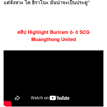
แต่จังหวะ ไค ฮิราโนะ มันน่าจะเป็นประตู"
คลิป Highlight Buriram 0- 0 SCG
Muangthong United