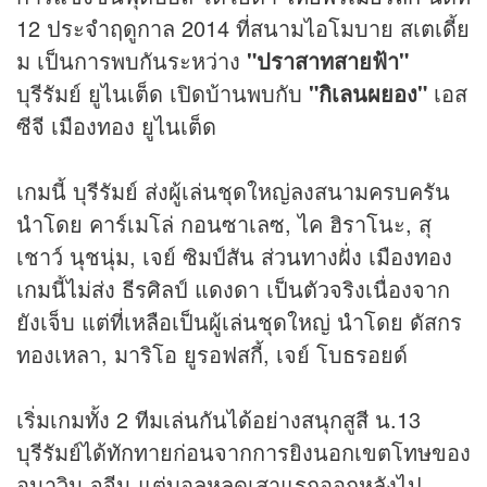
12 ประจำฤดูกาล 2014 ที่สนามไอโมบาย สเตเดี้ย
ม เป็นการพบกันระหว่าง
"ปราสาทสายฟ้า"
บุรีรัมย์ ยูไนเต็ด เปิดบ้านพบกับ
"กิเลนผยอง"
เอส
ซีจี เมืองทอง ยูไนเต็ด
เกมนี้ บุรีรัมย์ ส่งผู้เล่นชุดใหญ่ลงสนามครบครัน
นำโดย คาร์เมโล่ กอนซาเลซ, ไค ฮิราโนะ, สุ
เชาว์ นุชนุ่ม, เจย์ ซิมป์สัน ส่วนทางฝั่ง เมืองทอง
เกมนี้ไม่ส่ง ธีรศิลป์ แดงดา เป็นตัวจริงเนื่องจาก
ยังเจ็บ แต่ที่เหลือเป็นผู้เล่นชุดใหญ่ นำโดย ดัสกร
ทองเหลา, มาริโอ ยูรอฟสกี้, เจย์ โบธรอยด์
เริ่มเกมทั้ง 2 ทีมเล่นกันได้อย่างสนุกสูสี น.13
บุรีรัมย์ได้ทักทายก่อนจากการยิงนอกเขตโทษของ
อนาวิน จูจีน แต่บอลหลุดเสาแรกออกหลังไป