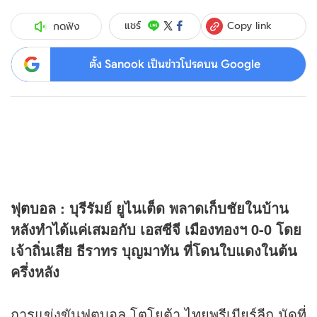
Copy link
แชร์
กดฟัง
ตั้ง Sanook เป็นข่าวโปรดบน Google
ฟุตบอล
: บุรีรัมย์ ยูไนเต็ด พลาดเก็บชัยในบ้าน
หลังทำได้แค่เสมอกับ เอสซีจี เมืองทองฯ 0-0 โดย
เจ้าถิ่นเสีย ธีราทร บุญมาทัน ที่โดนใบแดงในต้น
ครึ่งหลัง
การแข่งขันฟุตบอล โตโยต้า
ไทยพรีเมียร์ลีก
นัดที่