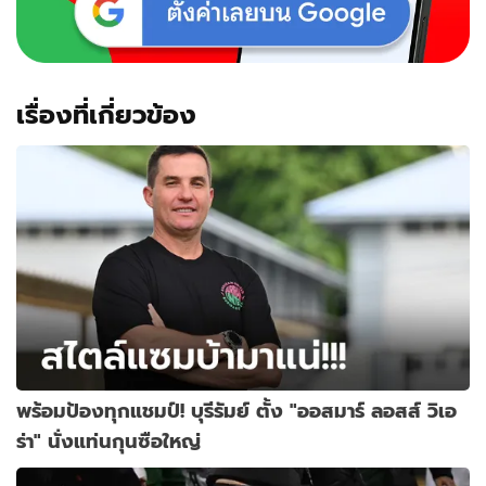
เรื่องที่เกี่ยวข้อง
พร้อมป้องทุกแชมป์! บุรีรัมย์ ตั้ง "ออสมาร์ ลอสส์ วิเอ
ร่า" นั่งแท่นกุนซือใหญ่