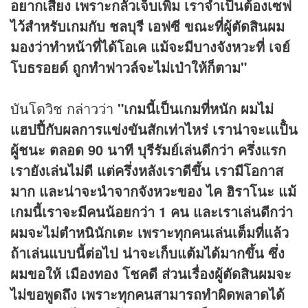
อยากเสี่ยง เพราะกลัวเจ็บเพิ่ม เราจำเป็นต้องเซฟ
ไว้สำหรับเกมกับ ชลบุรี เอฟซี ขณะที่ผู้ตัดสินผม
มองว่าทำหน้าที่ได้โอเค แม้จะมีบางจังหวะที่ เจย์
โบธรอยด์ ถูกทำฟาวล์จะไม่เป่าให้ก็ตาม"
บันโดวิช กล่าวว่า
"เกมนี้เป็นเกมที่หนัก ผมไม่
แฮปปี้กับผลการแข่งขันสักเท่าไหร่ เราน่าจะเแป็๋น
ผู้ชนะ ตลอด 90 นาที บุรีรัมย์เล่นดีกว่า ครึ่งแรก
เรายังเล่นไม่ดี แต่ครึ่งหลังเราดีขึ้น เรามีโอกาส
มาก และน่าจะนำจากจังหวะของ ไค ฮิราโนะ แม้
เกมนี้เราจะมีคนน้อยกว่า 1 คน และเราเล่นดีกว่า
ผมจะไม่ตำหนินักเตะ เพราะทุกคนเล่นเต็มที่แล้ว
ถ้าเล่นแบบนี้ต่อไป น่าจะเก็บแต้มได้มากขึ้น ซึ่ง
ผมขอให้ เมืองทอง โชคดี ส่วนเรื่องผู้ตัดสินผมจะ
ไม่ขอพูดถึง เพราะทุกคนสามารถทำผิดพลาดได้