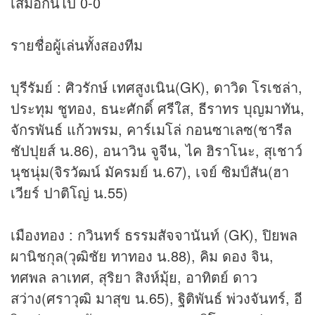
เสมอกันไป 0-0
รายชื่อผู้เล่นทั้งสองทีม
บุรีรัมย์ : ศิวรักษ์ เทศสูงเนิน(GK), ดาวิด โรเชล่า,
ประทุม ชูทอง, ธนะศักดิ์ ศรีใส, ธีราทร บุญมาทัน,
จักรพันธ์ แก้วพรม, คาร์เมโล่ กอนซาเลซ(ชารีล
ชัปปุยส์ น.86), อนาวิน จูจีน, ไค ฮิราโนะ, สุเชาว์
นุชนุ่ม(จิรวัฒน์ มัครมย์ น.67), เจย์ ซิมป์สัน(ฮา
เวียร์ ปาติโญ่ น.55)
เมืองทอง : กวินทร์ ธรรมสัจจานันท์ (GK), ปิยพล
ผานิชกุล(วุฒิชัย ทาทอง น.88), คิม ดอง จิน,
ทศพล ลาเทศ, สุริยา สิงห์มุ้ย, อาทิตย์ ดาว
สว่าง(ศราวุฒิ มาสุข น.65), ฐิติพันธ์ พ่วงจันทร์, อี