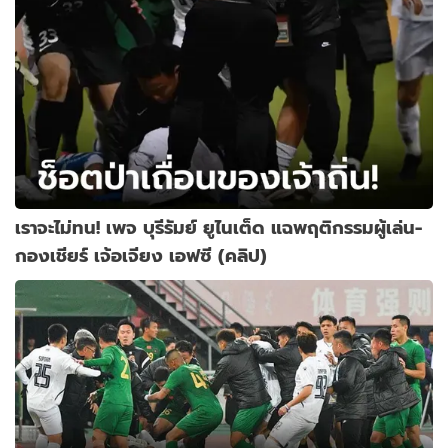
เราจะไม่ทน! เพจ บุรีรัมย์ ยูไนเต็ด แฉพฤติกรรมผู้เล่น-
กองเชียร์ เจ้อเจียง เอฟซี (คลิป)