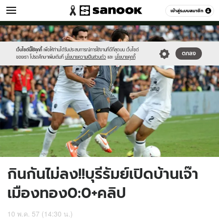
กีฬา
เข้าสู่ระบบสมาชิก
หมวดอื่นๆ
//s.isanook.com/sp/0/ud/14/71295/a.jpg
Sanook
//s.isanook.com/sr/0/images/logo-
600
60
new-
sanook.png
เว็บไซต์นี้ใช้คุกกี้
เพื่อให้ท่านได้รับประสบการณ์การใช้งานที่ดีที่สุดบน เว็บไซต์
ตกลง
ของเรา โปรดศึกษาเพิ่มเติมที่
นโยบายความเป็นส่วนตัว
และ
นโยบายคุกกี้
กินกันไม่ลง!!บุรีรัมย์เปิดบ้านเจ๊า
เมืองทอง0:0+คลิป
10 พ.ค. 57 (14:30 น.)