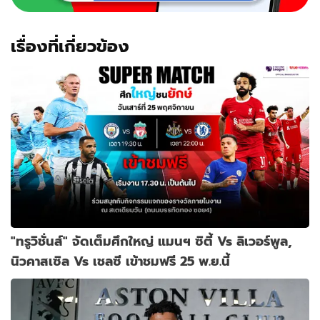
เรื่องที่เกี่ยวข้อง
"ทรูวิชั่นส์" จัดเต็มศึกใหญ่ แมนฯ ซิตี้ Vs ลิเวอร์พูล,
นิวคาสเซิล Vs เชลซี เข้าชมฟรี 25 พ.ย.นี้