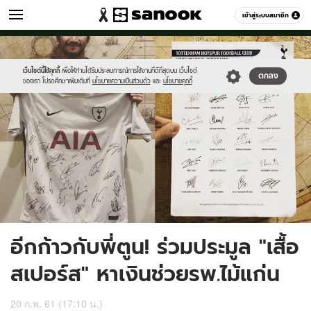
กีฬา
เข้าสู่ระบบสมาชิก
หมวดอื่นๆ
//s.isanook.com/sp/0/ud/134/674253/toongoal.jpg
Sanook
//s.isanook.com/sr/0/images/logo-
600
60
new-
sanook.png
เว็บไซต์นี้ใช้คุกกี้
เพื่อให้ท่านได้รับประสบการณ์การใช้งานที่ดีที่สุดบน เว็บไซต์
ตกลง
ของเรา โปรดศึกษาเพิ่มเติมที่
นโยบายความเป็นส่วนตัว
และ
นโยบายคุกกี้
อีกก้าวกับพี่ตูน! ร่วมประมูล "เสื้อ
สเปอร์ส" หาเงินช่วยรพ.ไม้แก่น
20 ก.พ. 61 (17:10 น.)