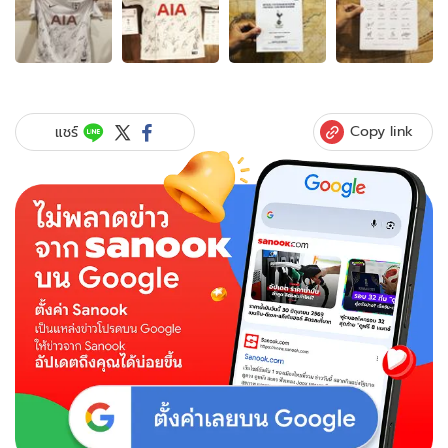
4
ภาพ
ของ
อีก
ก้าว
กับ
Copy link
แชร์
พี่
ตูน!
ร่วม
ประมูล
"เสื้อ
ส
เปอร์
ส"
หาเงิน
ช่วย
รพ.ไม้แก่น