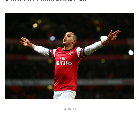
ฟุตบอล