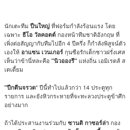
นักเตะทีม
ปืนใหญ่
ที่ฟอร์มกำลังร้อนแรง โดย
เฉพาะ
ธีโอ วัลคอตต์
กองหน้าทีมชาติอังกฤษ ที่
เพิ่งต่อสัญญากับทีมไปอีก 4 ปีครึ่ง ก็กำลังพิสูจน์ตัว
เองให้
อาแซน เวนเกอร์
กุนซือรักเด็กชาวฝรั่งเศส
เห็นว่าข้านี่หละคือ
"นิวอองรี"
แห่งถิ่น เอมิเรตส์ ส
เตเดี้ยม
"ปีกตีนจรวด
" ปีนี้ทำไปแล้วกว่า 14 ประตูทุก
รายการ และยังหิวกระหายที่จะทะลวงประตูข้าศึก
อย่างมาก
ถ้าได้ประสานงานร่วมกับ
ซานติ กาซอร์ล่า
กอง