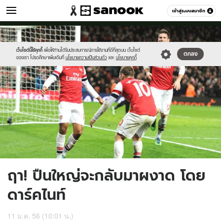
กีฬา
เข้าสู่ระบบสมาชิก
หมวดอื่นๆ
//s.isanook.com/sp/0/ud/1/6659/walcotttt.jpg
Sanook
//s.isanook.com/sr/0/images/logo-
600
60
new-
sanook.png
เว็บไซต์นี้ใช้คุกกี้
เพื่อให้ท่านได้รับประสบการณ์การใช้งานที่ดีที่สุดบน เว็บไซต์
ตกลง
ของเรา โปรดศึกษาเพิ่มเติมที่
นโยบายความเป็นส่วนตัว
และ
นโยบายคุกกี้
ฤา! ปืนใหญ่จะกลับมาผงาด โดย
ดาร์คไนท์
11 ม.ค. 56 (10:01 น.)