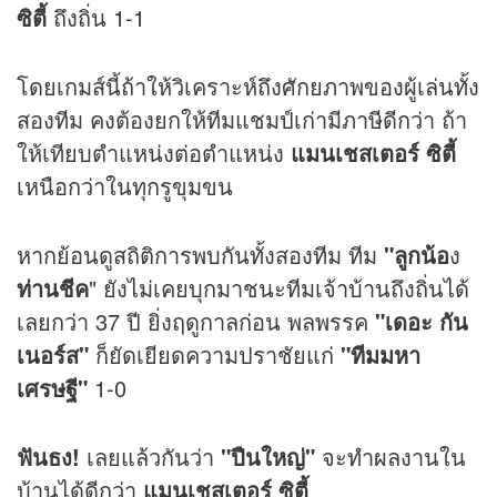
ซิตี้
ถึงถิ่น 1-1
โดยเกมส์นี้ถ้าให้วิเคราะห์ถึงศักยภาพของผู้เล่นทั้ง
สองทีม คงต้องยกให้ทีมแชมป์เก่ามีภาษีดีกว่า ถ้า
ให้เทียบตำแหน่งต่อตำแหน่ง
แมนเชสเตอร์ ซิตี้
เหนือกว่าในทุกรูขุมขน
หากย้อนดูสถิติการพบกันทั้งสองทีม ทีม
"ลูกน้อ
ง
ท่านชีค
" ยังไม่เคยบุกมาชนะทีมเจ้าบ้านถึงถิ่นได้
เลยกว่า 37 ปี ยิ่งฤดูกาลก่อน พลพรรค
"เดอะ กัน
เนอร์ส"
ก็ยัดเยียดความปราชัยแก่
"ทีมมหา
เศรษฐี"
1-0
ฟันธง!
เลยแล้วกันว่า
"ปืนใหญ่"
จะทำผลงานใน
บ้านได้ดีกว่า
แมนเชสเตอร์ ซิตี้