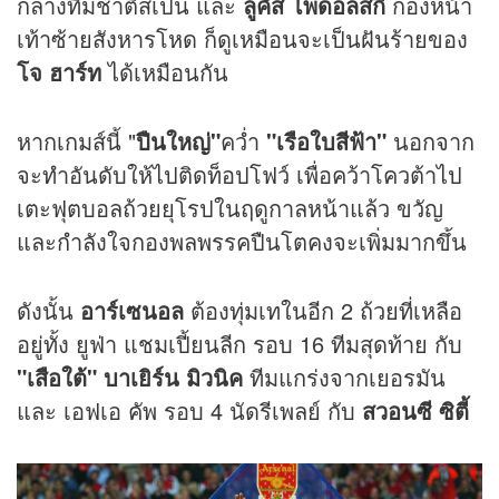
กลางทีมชาติสเปน และ
ลูคัส โพดอลสกี้
กองหน้า
เท้าซ้ายสังหารโหด ก็ดูเหมือนจะเป็นฝันร้ายของ
โจ ฮาร์ท
ได้เหมือนกัน
หากเกมส์นี้ "
ปืนใหญ่"
คว่ำ
"เรือใบสีฟ้า"
นอกจาก
จะทำอันดับให้ไปติดท็อปโฟว์ เพื่อคว้าโควต้าไป
เตะฟุตบอลถ้วยยุโรปในฤดูกาลหน้าแล้ว ขวัญ
และกำลังใจกองพลพรรคปืนโตคงจะเพิ่มมากขึ้น
ดังนั้น
อาร์เซนอล
ต้องทุ่มเทในอีก 2 ถ้วยที่เหลือ
อยู่ทั้ง ยูฟ่า แชมเปี้ยนลีก รอบ 16 ทีมสุดท้าย กับ
"เสือใต้" บาเยิร์น มิวนิค
ทีมแกร่งจากเยอรมัน
และ เอฟเอ คัพ รอบ 4 นัดรีเพลย์ กับ
สวอนซี ซิตี้