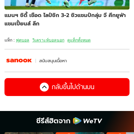
แมนฯ ซิตี้ เชือด ไลป์ซิก 3-2 ซิวแชมป์กลุ่ม จี ศึกยูฟ่า
แชมเปี้ยนส์ ลีก
แท็ก :
ฟุตบอล
วิเคราะห์บอลนอก
ดูแท็กทั้งหมด
สนับสนุนเนื้อหา
กลับขึ้นไปด้านบน
ซีรีส์ฮิตจาก