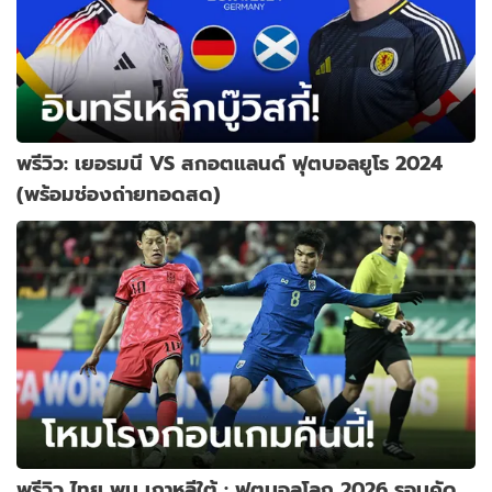
พรีวิว: เยอรมนี VS สกอตแลนด์ ฟุตบอลยูโร 2024
(พร้อมช่องถ่ายทอดสด)
พรีวิว ไทย พบ เกาหลีใต้ : ฟุตบอลโลก 2026 รอบคัด