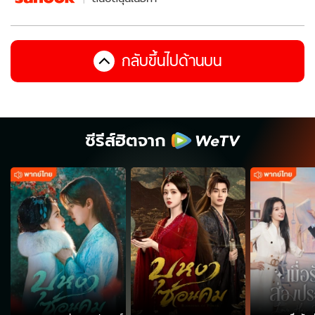
กลับขึ้นไปด้านบน
ซีรีส์ฮิตจาก