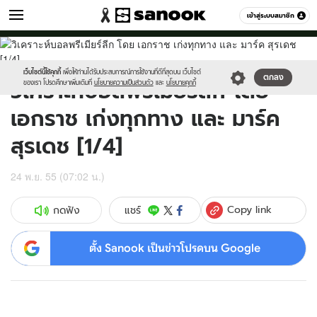
กีฬา
เข้าสู่ระบบสมาชิก
หมวดอื่นๆ
//s.isanook.com/gi/0/3/12/jpg/119/2384730.jpg
Sanook
//s.isanook.com/sr/0/images/logo-
600
60
new-
sanook.png
เว็บไซต์นี้ใช้คุกกี้
เพื่อให้ท่านได้รับประสบการณ์การใช้งานที่ดีที่สุดบน เว็บไซต์
ตกลง
วิเคราะห์บอลพรีเมียร์ลีก โดย
ของเรา โปรดศึกษาเพิ่มเติมที่
นโยบายความเป็นส่วนตัว
และ
นโยบายคุกกี้
เอกราช เก่งทุกทาง และ มาร์ค
สุรเดช [1/4]
24 พ.ย. 55 (07:02 น.)
Copy link
แชร์
กดฟัง
ตั้ง Sanook เป็นข่าวโปรดบน Google