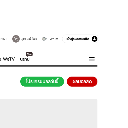
เข้าสู่ระบบสมาชิก
วจหวย
ขูดเลขนำโชค
WeTV
ve WeTV
นิยาย
รบรส
ความรู้รอบตัว
โปรแกรมบอลวันนี้
ผลบอลสด
ฮาวทู
กูรู-รอบรู้