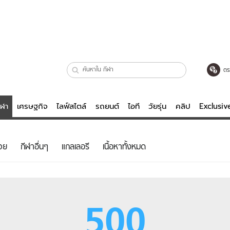
ตร
ีฬา
เศรษฐกิจ
ไลฟ์สไตล์
รถยนต์
ไอที
วัยรุ่น
คลิป
Exclusi
ตรวจหวย
ไลฟ์สไตล์
บันเทิงค
วย
กีฬาอื่นๆ
แกลเลอรี
เนื้อหาทั้งหมด
ผู้หญิง
หนัง-ละคร
ผู้ชาย
เพลง
ย
วัยรุ่น
เกมส์
500
ไอที
คลิป
รถยนต์
พอดแคสต์