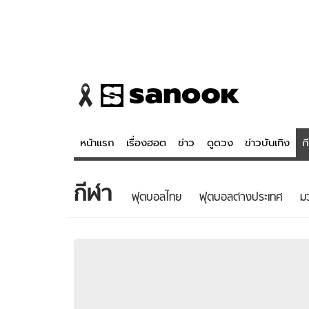
หน้าแรก
เรื่องฮอต
ข่าว
ดูดวง
ข่าวบันเทิง
ก
กีฬา
ข่าว
ดูดวง - 
ฟุตบอลไทย
ฟุตบอลต่างประเทศ
ม
เรื่องฮอต
ดูดวง
ข่าว
หวยไทย
ข่าวบันเทิง
สถิติหวยไท
ข่าวกีฬา
หวยลาว
ข่าวเศรษฐกิจ