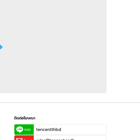
 WeTV
ติดต่อโฆษณา
tencentthbd
sales@tencent.co.th
รา
ร้องเรียนเนื้อหาไม่เหมาะสม
แนะนำติชม แจ้งปัญหาการใช้งาน
ติดต่อโฆษณา
tencentthbd
Add