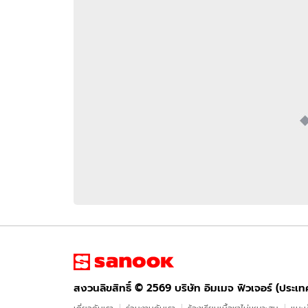
อัปเดตจีน
เช็กข่าวชัวร์
ติดตามสนุกโซเชี
ดาวน์โหลดสนุกแอปฟรี
สงวนลิขสิทธิ์ ©
2569
บริษัท อิมเมจ ฟิวเจอร์ (ประเทศไทย) จำกัด
สงวนลิขสิทธิ์ ©
2569
บริษัท อิมเมจ ฟิวเจอร์ (ประเ