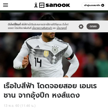
กีฬา
เข้าสู่ระบบสมาชิก
หมวดอื่นๆ
//s.isanook.com/sp/0/ud/129/647961/cccc.jpg
Sanook
//s.isanook.com/sr/0/images/logo-
600
60
new-
sanook.png
เว็บไซต์นี้ใช้คุกกี้
เพื่อให้ท่านได้รับประสบการณ์การใช้งานที่ดีที่สุดบน เว็บไซต์
ตกลง
ของเรา โปรดศึกษาเพิ่มเติมที่
นโยบายความเป็นส่วนตัว
และ
นโยบายคุกกี้
เรือใบสีฟ้า โดดจอยสอย เอมเร
ชาน จากอุ้งปีก หงส์แดง
13 พ.ย. 60 (11:46 น.)