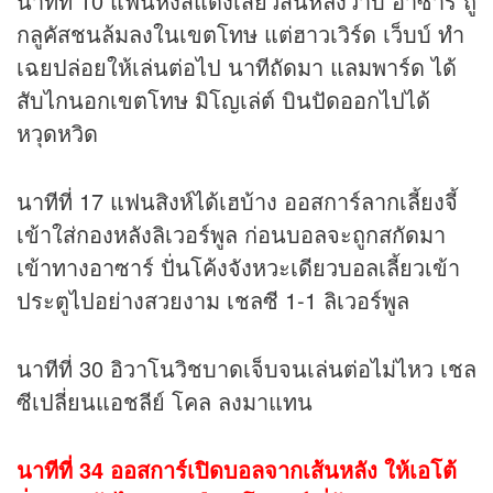
นาทีที่ 10 แฟนหงส์แดงเสียวสันหลังวาบ อาซาร์ ถู
กลูคัสชนล้มลงในเขตโทษ แต่ฮาวเวิร์ด เว็บบ์ ทำ
เฉยปล่อยให้เล่นต่อไป นาทีถัดมา แลมพาร์ด ได้
สับไกนอกเขตโทษ มิโญเล่ต์ บินปัดออกไปได้
หวุดหวิด
นาทีที่ 17 แฟนสิงห์ได้เฮบ้าง ออสการ์ลากเลี้ยงจี้
เข้าใส่กองหลังลิเวอร์พูล ก่อนบอลจะถูกสกัดมา
เข้าทางอาซาร์ ปั่นโค้งจังหวะเดียวบอลเลี้ยวเข้า
ประตูไปอย่างสวยงาม เชลซี 1-1 ลิเวอร์พูล
นาทีที่ 30 อิวาโนวิชบาดเจ็บจนเล่นต่อไม่ไหว เชล
ซีเปลี่ยนแอชลีย์ โคล ลงมาแทน
นาทีที่ 34 ออสการ์เปิดบอลจากเส้นหลัง ให้เอโต้