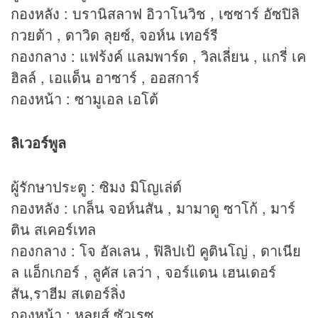
กองหลัง : บรานิสลาฟ อิวาโนวิช , เซซาร์ อัซปิลิ
กวยต้า , ดาวิด ลุยซ์, จอห์น เทอร์รี
กองกลาง : แฟร้งค์ แลมพาร์ด , วิลเลี่ยน , แกรี่ เค
ฮิลล์ , เอแด็น อาซาร์ , ออสการ์
กองหน้า : ซามูเอล เอโต้
ลิเวอร์พูล
ผู้รักษาประตู : ซิมง มิโญเล่ต์
กองหลัง : เกล็น จอห์นสัน , มามาดู ซาโก้ , มาร์
ติน สเคอร์เทล
กองกลาง : โจ อัลเลน , ฟิลิปเป้ คูตินโญ่ , ดาเนีย
ล แอ็กเกอร์ , ลูคัส เลว่า , จอร์แดน เฮนเดอร์
สัน,ราฮีม สเตอร์ลิ่ง
กองหน้า : หลุยส์ ซัวเรซ ,