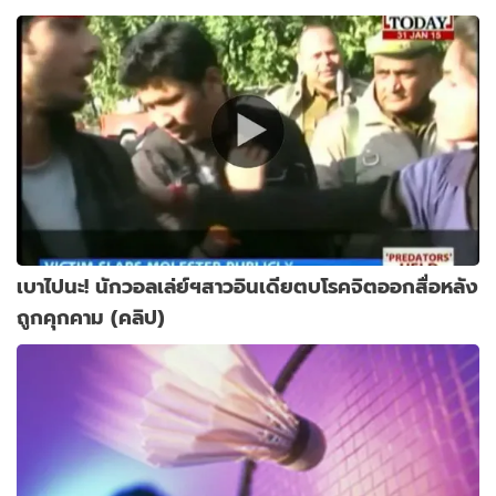
เบาไปนะ! นักวอลเล่ย์ฯสาวอินเดียตบโรคจิตออกสื่อหลัง
ถูกคุกคาม (คลิป)