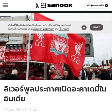
กีฬา
เข้าสู่ระบบสมาชิก
หมวดอื่นๆ
//s.isanook.com/sp/0/ud/11/59060/487728-
Sanook
//s.isanook.com/sr/0/images/logo-
600
60
01.jpg
new-
sanook.png
เว็บไซต์นี้ใช้คุกกี้
เพื่อให้ท่านได้รับประสบการณ์การใช้งานที่ดีที่สุดบน เว็บไซต์
ตกลง
ของเรา โปรดศึกษาเพิ่มเติมที่
นโยบายความเป็นส่วนตัว
และ
นโยบายคุกกี้
ลิเวอร์พูลประกาศเปิดอะคาเดมี่ใน
อินเดีย
17 ต.ค. 56 (03:49 น.)