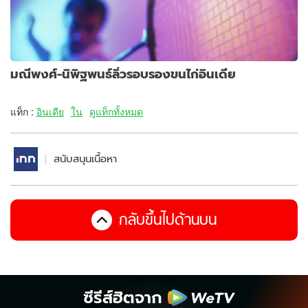
มณีพงศ์-นิพิฐพนธ์ลิ่วรอบรองขนไก่อินเดีย
แท็ก :
อินเดีย
ใน
ดูแท็กทั้งหมด
สนับสนุนเนื้อหา
กลับขึ้นไปด้านบน
ซีรีส์ฮิตจาก