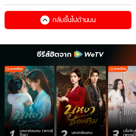
กลับขึ้นไปด้านบน
ซีรีส์ฮิตจาก
1
2
3
บุหงาซ่อนคม (พากย์
เมื่อรั
บุหงาซ่อนคม
ไทย)
(พากย์