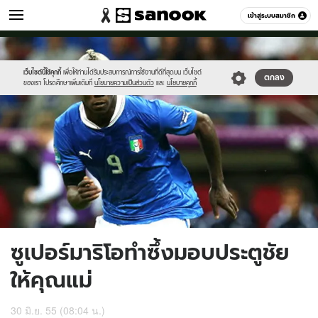
กีฬา
เข้าสู่ระบบสมาชิก
หมวดอื่นๆ
//s.isanook.com/sp/0/ud/1/5819/mario.jpg
Sanook
//s.isanook.com/sr/0/images/logo-
600
60
new-
sanook.png
เว็บไซต์นี้ใช้คุกกี้
เพื่อให้ท่านได้รับประสบการณ์การใช้งานที่ดีที่สุดบน เว็บไซต์
ตกลง
ของเรา โปรดศึกษาเพิ่มเติมที่
นโยบายความเป็นส่วนตัว
และ
นโยบายคุกกี้
ซูเปอร์มาริโอทำซึ้งมอบประตูชัย
ให้คุณแม่
30 มิ.ย. 55 (08:04 น.)