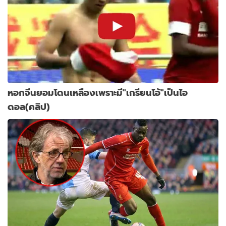
หอกจีนยอมโดนเหลืองเพราะมี"เกรียนโอ้"เป็นไอ
ดอล(คลิป)