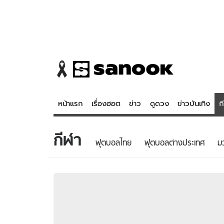
หน้าแรก
เรื่องฮอต
ข่าว
ดูดวง
ข่าวบันเทิง
ก
กีฬา
ข่าว
ดูดวง - 
ฟุตบอลไทย
ฟุตบอลต่างประเทศ
ม
เรื่องฮอต
ดูดวง
ข่าว
หวยไทย
ข่าวบันเทิง
สถิติหวยไท
ข่าวกีฬา
หวยลาว
ข่าวเศรษฐกิจ