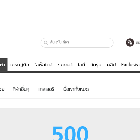
ตร
ีฬา
เศรษฐกิจ
ไลฟ์สไตล์
รถยนต์
ไอที
วัยรุ่น
คลิป
Exclusi
ตรวจหวย
ไลฟ์สไตล์
บันเทิงค
วย
กีฬาอื่นๆ
แกลเลอรี
เนื้อหาทั้งหมด
ผู้หญิง
หนัง-ละคร
ผู้ชาย
เพลง
ย
วัยรุ่น
เกมส์
500
ไอที
คลิป
รถยนต์
พอดแคสต์