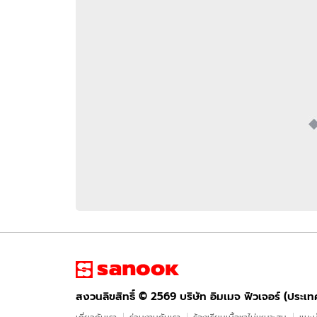
อัปเดตจีน
เช็กข่าวชัวร์
ติดตามสนุกโซเชี
ดาวน์โหลดสนุกแอปฟรี
สงวนลิขสิทธิ์ ©
2569
บริษัท อิมเมจ ฟิวเจอร์ (ประเทศไทย) จำกัด
สงวนลิขสิทธิ์ ©
2569
บริษัท อิมเมจ ฟิวเจอร์ (ประเ