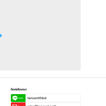
 WeTV
ติดต่อโฆษณา
tencentthbd
sales@tencent.co.th
รา
ร้องเรียนเนื้อหาไม่เหมาะสม
แนะนำติชม แจ้งปัญหาการใช้งาน
ติดต่อโฆษณา
tencentthbd
Add