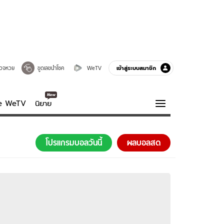
เข้าสู่ระบบสมาชิก
วจหวย
ขูดเลขนำโชค
WeTV
ve WeTV
นิยาย
รบรส
ความรู้รอบตัว
โปรแกรมบอลวันนี้
ผลบอลสด
ฮาวทู
กูรู-รอบรู้