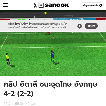
กีฬา
เข้าสู่ระบบสมาชิก
หมวดอื่นๆ
//s.isanook.com/sp/0/ud/1/5727/sfb0028-
Sanook
//s.isanook.com/sr/0/images/logo-
600
60
2-
new-
2_en.jpg
sanook.png
เว็บไซต์นี้ใช้คุกกี้
เพื่อให้ท่านได้รับประสบการณ์การใช้งานที่ดีที่สุดบน เว็บไซต์
ตกลง
ของเรา โปรดศึกษาเพิ่มเติมที่
นโยบายความเป็นส่วนตัว
และ
นโยบายคุกกี้
คลิป อิตาลี ชนะจุดโทษ อังกฤษ
4-2 (2-2)
25 มิ.ย. 55 (01:49 น.)