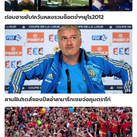
ต่อมฮาขยับ!ควันหลงรวมช็อตขำๆยูโร2012
สานฝัน!เดส์ชองป์สอำลามาร์กเซยจ่อคุมตราไก่