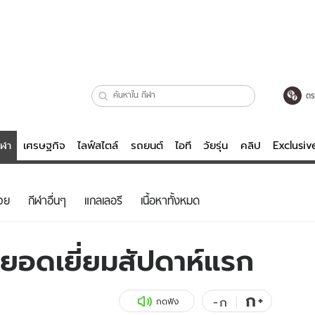
ตร
ีฬา
เศรษฐกิจ
ไลฟ์สไตล์
รถยนต์
ไอที
วัยรุ่น
คลิป
Exclusi
ตรวจหวย
ไลฟ์สไตล์
บันเทิงค
วย
กีฬาอื่นๆ
แกลเลอรี
เนื้อหาทั้งหมด
ผู้หญิง
หนัง-ละคร
ผู้ชาย
เพลง
มยอดเยี่ยมสัปดาห์แรก
ย
วัยรุ่น
เกมส์
ไอที
คลิป
ก
+
-
ก
กดฟัง
รถยนต์
พอดแคสต์