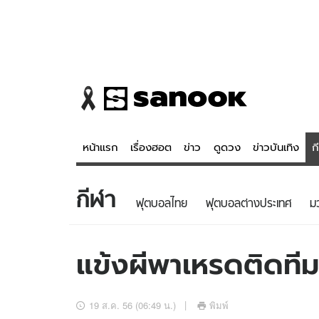
หน้าแรก
เรื่องฮอต
ข่าว
ดูดวง
ข่าวบันเทิง
ก
กีฬา
ข่าว
ดูดวง - 
ฟุตบอลไทย
ฟุตบอลต่างประเทศ
ม
เรื่องฮอต
ดูดวง
ข่าว
หวยไทย
แข้งผีพาเหรดติดที
ข่าวบันเทิง
สถิติหวยไท
ข่าวกีฬา
หวยลาว
19 ส.ค. 56 (06:49 น.)
พิมพ์
ข่าวเศรษฐกิจ