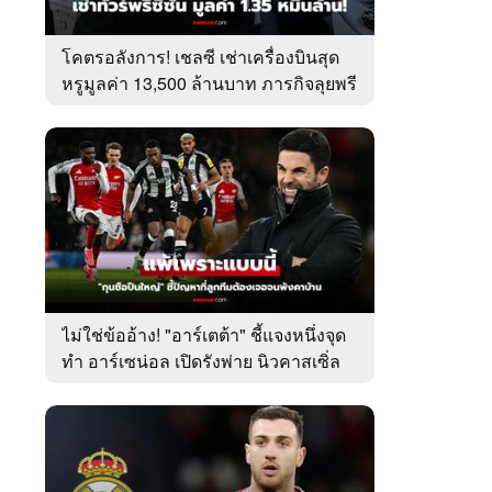
โคตรอลังการ! เชลซี เช่าเครื่องบินสุด
หรูมูลค่า 13,500 ล้านบาท ภารกิจลุยพรี
ซีซัน (ภาพ)
ไม่ใช่ข้ออ้าง! "อาร์เตต้า" ชี้แจงหนึ่งจุด
ทำ อาร์เซน่อล เปิดรังพ่าย นิวคาสเซิ่ล
ศึกลีกคัพ