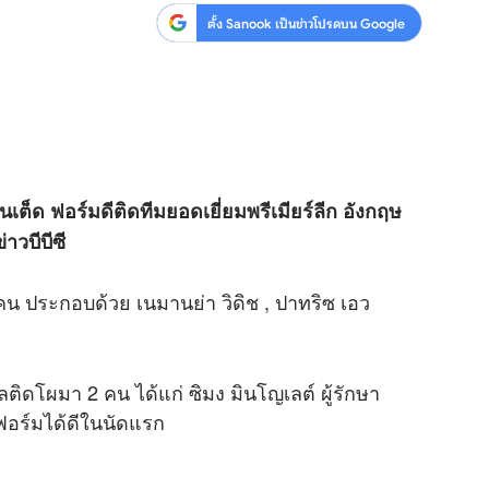
ตั้ง Sanook เป็นข่าวโปรดบน Google
เต็ด ฟอร์มดีติดทีมยอดเยี่ยมพรีเมียร์ลีก อังกฤษ
าวบีบีซี
 คน ประกอบด้วย เนมานย่า วิดิช , ปาทริซ เอว
ิดโผมา 2 คน ได้แก่ ซิมง มินโญเลต์ ผู้รักษา
์ฟอร์มได้ดีในนัดแรก