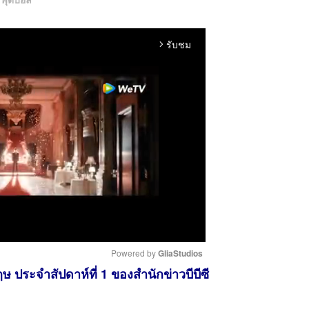
รับชม
arrow_forward_ios
Powered by 
GliaStudios
ฤษ ประจำสัปดาห์ที่ 1 ของสำนักข่าวบีบีซี
M