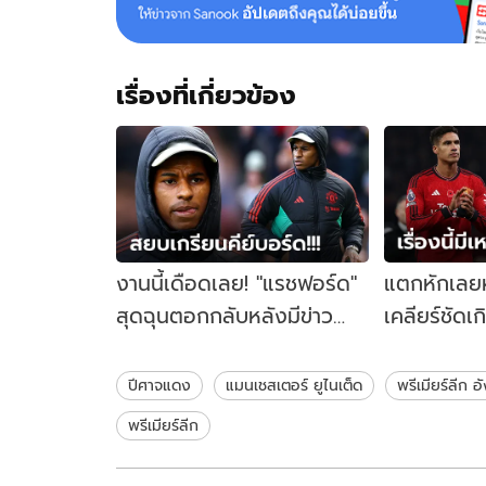
เรื่องที่เกี่ยวข้อง
งานนี้เดือดเลย! "แรชฟอร์ด"
แตกหักเลยห
สุดฉุนตอกกลับหลังมีข่าว
เคลียร์ชัดเ
หลุดส่อย้ายหนี แมนยูฯ
ในถิ่นแมนยู
ปีศาจแดง
แมนเชสเตอร์ ยูไนเต็ด
พรีเมียร์ลีก 
พรีเมียร์ลีก