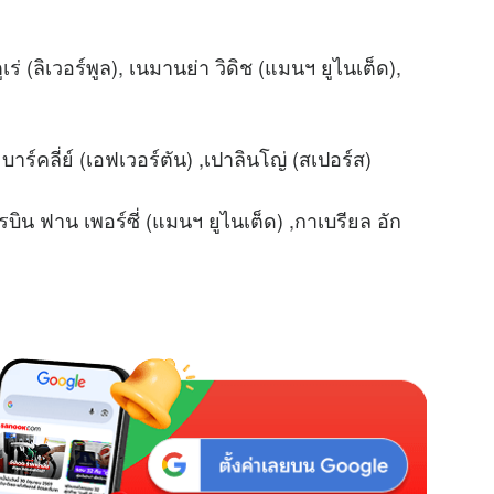
u
t
e
ูเร่ (ลิเวอร์พูล), เนมานย่า วิดิช (แมนฯ ยูไนเต็ด),
าร์คลี่ย์ (เอฟเวอร์ตัน) ,เปาลินโญ่ (สเปอร์ส)
รบิน ฟาน เพอร์ซี่ (แมนฯ ยูไนเต็ด) ,กาเบรียล อัก