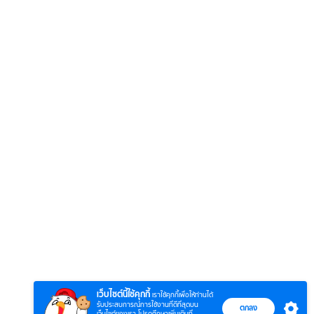
6
7
8
ยุทธ์
หากวินาทีนั้นไม่
หากวินาทีนั้นไม่
โลกอั
พบเธอ (พากย์
พบเธอ
แบบ (
ย)
ไทย)
เว็บไซต์นี้ใช้คุกกี้
เราใช้คุกกี้เพื่อให้ท่านได้
รับประสบการณ์การใช้งานที่ดีที่สุดบน
ตกลง
เว็บไซต์ของเรา โปรดศึกษาเพิ่มเติมที่