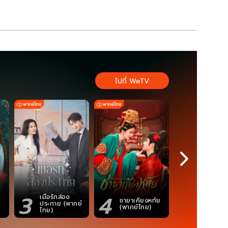
ไปที่ WeTV
3
4
5
เมื่อรักส่อง
ตำนานจอม
ชายาเคียงหทัย
ประกาย (พากย์
ภูตถังซาน
(พากย์ไทย)
ไทย)
(พากย์ไท