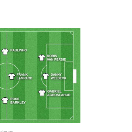
ฟุตบอล