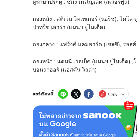
ผู้รักษาประตู : ซิมง มินโญเลต์ (ลิเวอร์พูล)
กองหลัง : สตีเว่น วิทเทเกอร์ (นอริช), โคโล่ ต
ปาทริซ เอวร่า (แมนฯ ยูไนเต็ด)
กองกลาง : แฟร้งค์ แลมพาร์ด (เชลซี), รอสส์ บ
กองหน้า : แดนนี่ เวลเบ็ค (แมนฯ ยูไนเต็ด) ,โ
บอนลาฮอร์ (แอสตัน วิลล่า)
แชร์เรื่องนี้
Copy link