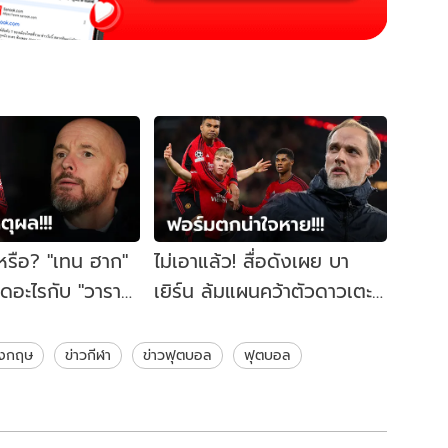
รือ? "เทน ฮาก"
ไม่เอาแล้ว! สื่อดังเผย บา
กิดอะไรกับ "วาราน"
เยิร์น ล้มแผนคว้าตัวดาวเตะ
ฯ
แมนยูฯ ร่วมทัพมกราคมนี้
อังกฤษ
ข่าวกีฬา
ข่าวฟุตบอล
ฟุตบอล