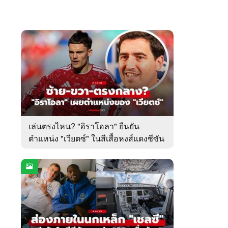
เล่นตรงไหน? "อิราโอลา" ยืนยัน
ตำแหน่ง "เวียตซ์" ในสีเสื้อหงส์แดงซีซัน
นี้