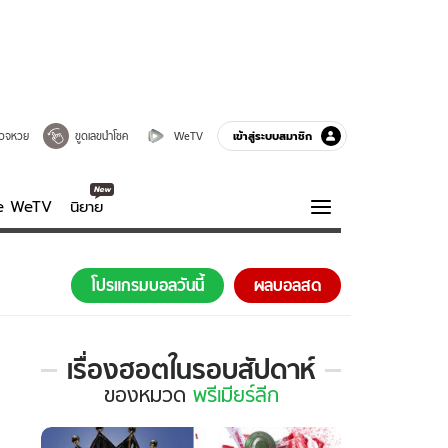
เข้าสู่ระบบสมาชิก
วจหวย
ขูดเลขนำโชค
WeTV
ve WeTV
นิยาย
รบรส
ความรู้รอบตัว
โปรแกรมบอลวันนี้
ผลบอลสด
ฮาวทู
กูรู-รอบรู้
เรื่องฮอตในรอบสัปดาห์
เรื่อง
ของ
หมวด
พรีเมียร์ลีก
ฮอต
ใน
รอบ