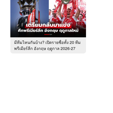
สัปดาห์
ของ
หมวด
พรีเมียร์
 WeTV
ลีก
มีทีมไหนกันบ้าง? เปิดรายชื่อทั้ง 20 ทีม
พรีเมียร์ลีก อังกฤษ ฤดูกาล 2026-27
ติดต่อโฆษณา
tencentthbd
sales@tencent.co.th
รา
ร้องเรียนเนื้อหาไม่เหมาะสม
แนะนำติชม แจ้งปัญหาการใช้งาน