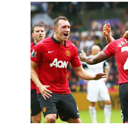
อัปเดตจีน
เช็กข่าวชัวร์
ติดตามสนุกโซเชี
ดาวน์โหลดสนุกแอปฟรี
สงวนลิขสิทธิ์ ©
2569
บริษัท อิมเมจ ฟิวเจอร์ (ประเทศไทย) จำกัด