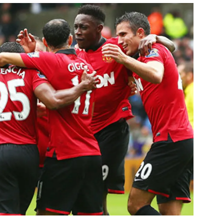
สุขภาพ
ดูทีวี
เที่ยว-กิน
WeTV
Tasteful Thailand
Exclusive
Sanook Choice
นิยาย
ยลได้ที่
ร่วมงานกับเ