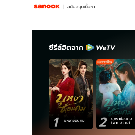
สนับสนุนเนื้อหา
ซีรีส์ฮิตจาก
1
2
บุหงาซ่อนคม
บุหงาซ่อนคม
(พากย์ไทย)