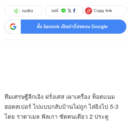
Copy link
แชร์
กดฟัง
ตั้ง Sanook เป็นข่าวโปรดบน Google
ทีมเศรษฐีลีกเอิง ฝรั่งเศส เผาเครื่อง ท็อตแนม
ฮอตสเปอร์ ไปแบบกลับบ้านไม่ถูก ไล่ยิงไป 5-3
โดย ราดาเมล ฟัลเกา ซัดคนเดียว 2 ประตู