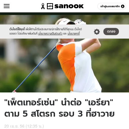
กีฬา
เข้าสู่ระบบสมาชิก
หมวดอื่นๆ
//s.isanook.com/sp/0/ud/10/52586/su.jpg
Sanook
//s.isanook.com/sr/0/images/logo-
600
60
new-
sanook.png
เว็บไซต์นี้ใช้คุกกี้
เพื่อให้ท่านได้รับประสบการณ์การใช้งานที่ดีที่สุดบน เว็บไซต์
ตกลง
ของเรา โปรดศึกษาเพิ่มเติมที่
นโยบายความเป็นส่วนตัว
และ
นโยบายคุกกี้
"เพ็ตเทอร์เซ่น" นำต่อ "เอรียา"
ตาม 5 สโตรก รอบ 3 ที่ฮาวาย
20 เม.ย. 56 (12:35 น.)