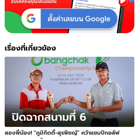
เรื่องที่เกี่ยวข้อง
สองพี่น้อง! "ภูมิกิตติ์-สุรพิชญ์" คว้าแชมป์กอล์ฟ