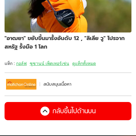
"อาฒยา" ขยับขึ้นมารั้งอันดับ 12 , "ลิเลีย วู" โปรจาก
สหรัฐ รั้งมือ 1 โลก
แท็ก :
กอล์ฟ
ซูซานน์ เพ็ตเทอร์เซ่น
ดูแท็กทั้งหมด
สนับสนุนเนื้อหา
กลับขึ้นไปด้านบน