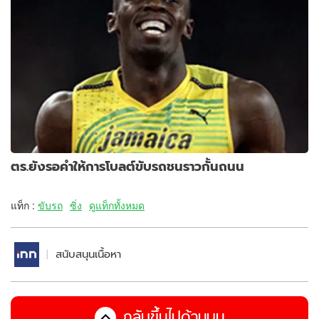
ตร.ยังรอคำให้การโบลต์ขับรถชนราวกั้นถนน
แท็ก :
ขับรถ
ซิ่ง
ดูแท็กทั้งหมด
สนับสนุนเนื้อหา
กลับขึ้นไปด้านบน