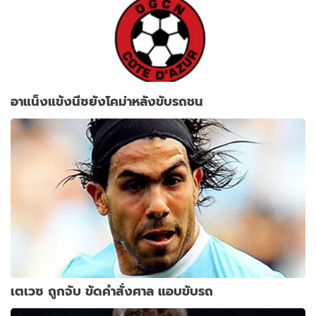
อาแน็งแข้งนีซยังโคม่าหลังขับรถชน
เตเวซ ถูกจับ ขัดคำสั่งศาล แอบขับรถ