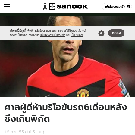
กีฬา
เข้าสู่ระบบสมาชิก
หมวดอื่นๆ
//s.isanook.com/sp/0/ud/9/45461/403976-
Sanook
//s.isanook.com/sr/0/images/logo-
600
60
01.jpg
new-
sanook.png
เว็บไซต์นี้ใช้คุกกี้
เพื่อให้ท่านได้รับประสบการณ์การใช้งานที่ดีที่สุดบน เว็บไซต์
ตกลง
ของเรา โปรดศึกษาเพิ่มเติมที่
นโยบายความเป็นส่วนตัว
และ
นโยบายคุกกี้
ศาลผู้ดีห้ามริโอขับรถ6เดือนหลัง
ซิ่งเกินพิกัด
12 ก.ย. 55 (10:51 น.)