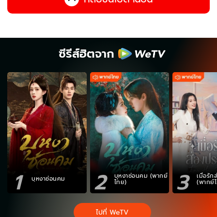
ซีรีส์ฮิตจาก
1
2
3
บุหงาซ่อนคม (พากย์
เมื่อรั
บุหงาซ่อนคม
ไทย)
(พากย์
ไปที่ WeTV