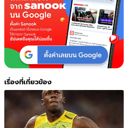
เรื่องที่เกี่ยวข้อง