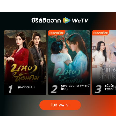
ซีรีส์ฮิตจาก
1
2
3
บุหงาซ่อนคม (พากย์
เมื่อรั
บุหงาซ่อนคม
ไทย)
(พากย์
ไปที่ WeTV