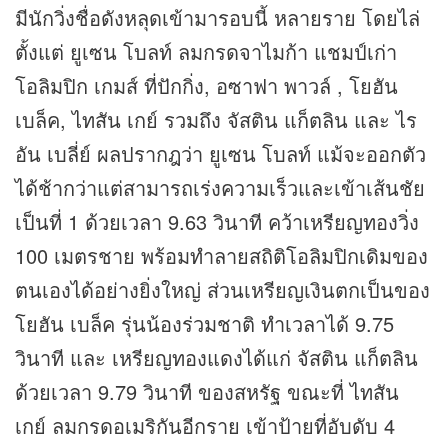
มีนักวิ่งชื่อดังหลุดเข้ามารอบนี้ หลายราย โดยไล่
ตั้งแต่ ยูเซน โบลท์ ลมกรดจาไมก้า แชมป์เก่า
โอลิมปิก เกมส์ ที่ปักกิ่ง, อซาฟา พาวล์ , โยฮัน
เบล็ค, ไทสัน เกย์ รวมถึง จัสติน แก็ตลิน และ ไร
อัน เบลี่ย์ ผลปรากฎว่า ยูเซน โบลท์ แม้จะออกตัว
ได้ช้ากว่าแต่สามารถเร่งความเร็วและเข้าเส้นชัย
เป็นที่ 1 ด้วยเวลา 9.63 วินาที คว้าเหรียญทองวิ่ง
100 เมตรชาย พร้อมทำลายสถิติโอลิมปิกเดิมของ
ตนเองได้อย่างยิ่งใหญ่ ส่วนเหรียญเงินตกเป็นของ
โยฮัน เบล็ค รุ่นน้องร่วมชาติ ทำเวลาได้ 9.75
วินาที และ เหรียญทองแดงได้แก่ จัสติน แก็ตลิน
ด้วยเวลา 9.79 วินาที ของสหรัฐ ขณะที่ ไทสัน
เกย์ ลมกรดอเมริกันอีกราย เข้าป้ายที่อับดับ 4