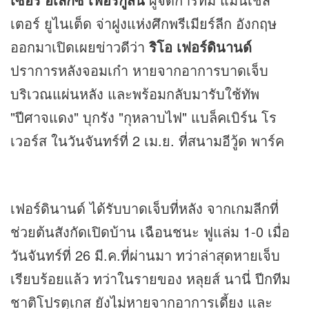
เตอร์ ยูไนเต็ด จ่าฝูงแห่งศึกพรีเมียร์ลีก อังกฤษ
ออกมาเปิดเผยข่าวดีว่า
ริโอ เฟอร์ดินานด์
ปราการหลังจอมเก๋า หายจากอาการบาดเจ็บ
บริเวณแผ่นหลัง และพร้อมกลับมารับใช้ทัพ
"ปีศาจแดง" บุกรัง "กุหลาบไฟ" แบล็คเบิร์น โร
เวอร์ส ในวันจันทร์ที่ 2 เม.ย. ที่สนามอีวู้ด พาร์ค
เฟอร์ดินานด์ ได้รับบาดเจ็บที่หลัง จากเกมลีกที่
ช่วยต้นสังกัดเปิดบ้าน เฉือนชนะ ฟูแล่ม 1-0 เมื่อ
วันจันทร์ที่ 26 มี.ค.ที่ผ่านมา ทว่าล่าสุดหายเจ็บ
เรียบร้อยแล้ว ทว่าในรายของ หลุยส์ นานี่ ปีกทีม
ชาติโปรตุเกส ยังไม่หายจากอาการเดี้ยง และ