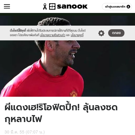
กีฬา
เข้าสู่ระบบสมาชิก
หมวดอื่นๆ
//s.isanook.com/sp/0/ud/8/40123/rio.jpg
Sanook
//s.isanook.com/sr/0/images/logo-
600
60
new-
sanook.png
เว็บไซต์นี้ใช้คุกกี้
เพื่อให้ท่านได้รับประสบการณ์การใช้งานที่ดีที่สุดบน เว็บไซต์
ตกลง
ของเรา โปรดศึกษาเพิ่มเติมที่
นโยบายความเป็นส่วนตัว
และ
นโยบายคุกกี้
ผีแดงเฮ!ริโอฟิตปึ้ก! ลุ้นลงซด
กุหลาบไฟ
30 มี.ค. 55 (07:07 น.)