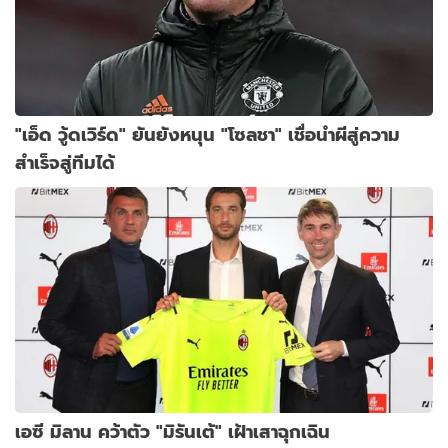
"เอ็ด วู้ดเวิร์ด" ยันยังหนุน "โซลชา" เชื่อนำผีสู่ความ
สำเร็จสู่ทีมได้
เอซี มิลาน คว้าตัว "มิรันเต้" เฝ้าเสาฉุกเฉิน