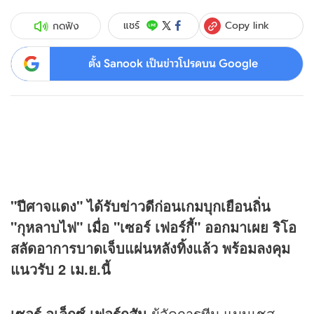
Copy link
แชร์
กดฟัง
ตั้ง Sanook เป็นข่าวโปรดบน Google
"ปีศาจแดง" ได้รับข่าวดีก่อนเกมบุกเยือนถิ่น
"กุหลาบไฟ" เมื่อ "เซอร์ เฟอร์กี้" ออกมาเผย ริโอ
สลัดอาการบาดเจ็บแผ่นหลังทิ้งแล้ว พร้อมลงคุม
แนวรับ 2 เม.ย.นี้
เซอร์ อเล็กซ์ เฟอร์กูสัน
ผู้จัดการทีม แมนเชส