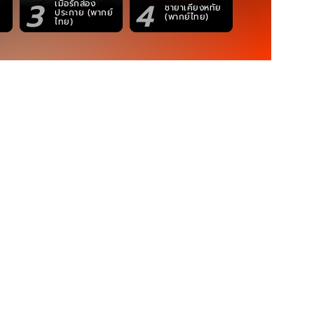
3
4
5
เมื่อรักส่อง
ตำนานจอม
ชายาเคียงหทัย
ประกาย (พากย์
ภูตถังซาน
(พากย์ไทย)
ไทย)
(พากย์ไท