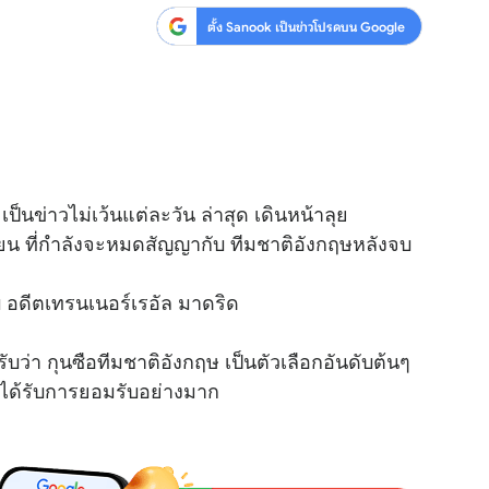
ตั้ง Sanook เป็นข่าวโปรดบน Google
สุขภาพ
ดูทีวี
เที่ยว-กิน
WeTV
Tasteful Thailand
Exclusive
Sanook Choice
นิยาย
ป็นข่าวไม่เว้นแต่ละวัน ล่าสุด เดินหน้าลุย
ยลได้ที่
ยน ที่กำลังจะหมดสัญญากับ ทีมชาติอังกฤษหลังจบ
 อดีตเทรนเนอร์เรอัล มาดริด
ร่วมงานกับเ
ับว่า กุนซือทีมชาติอังกฤษ เป็นตัวเลือกอันดับต้นๆ
ะได้รับการยอมรับอย่างมาก