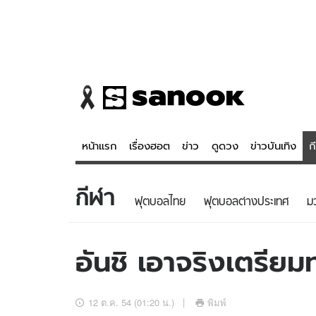
หน้าแรก
เรื่องฮอต
ข่าว
ดูดวง
ข่าวบันเทิง
ก
กีฬา
ข่าว
ดูดวง - 
ฟุตบอลไทย
ฟุตบอลต่างประเทศ
ม
เรื่องฮอต
ดูดวง
ข่าว
หวยไทย
อันชิ เอาจริงเตรียม
ข่าวบันเทิง
สถิติหวยไท
ข่าวกีฬา
หวยลาว
12 ต.ค. 54 (01:20 น.)
พิมพ์
ข่าวเศรษฐกิจ