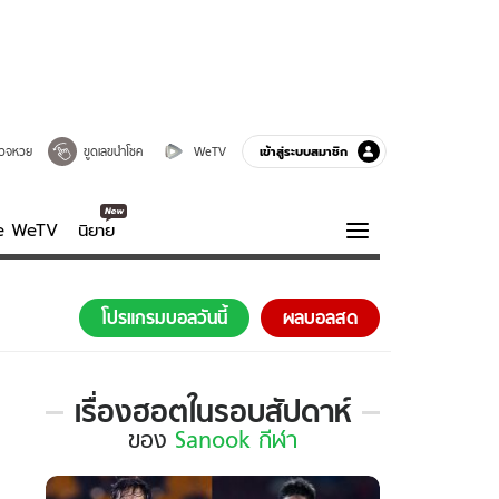
เข้าสู่ระบบสมาชิก
วจหวย
ขูดเลขนำโชค
WeTV
ve WeTV
นิยาย
รบรส
ความรู้รอบตัว
โปรแกรมบอลวันนี้
ผลบอลสด
ฮาวทู
กูรู-รอบรู้
เรื่องฮอตในรอบสัปดาห์
เรื่อง
ของ
Sanook กีฬา
ฮอต
ใน
รอบ