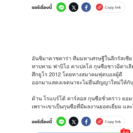
แชร์เรื่องนี้
Copy link
อัปเดตจีน
เช็กข่าวชัวร์
อันชิมาคาชคาร่า ทีมมหาเศรษฐีในลีกรัสเซีย เ
ติดตามสนุกโซเชี
ดาวน์โหลดสนุกแอปฟรี
ทาบทาม ฟาบิโอ คาเปลโล่ กุนซือชาวอิตาเลี
ศึกยูโร 2012 โดยทางสมาคม
ฟุตบอล
ผู้ดี
ออกมาแสดงเจตนาจะไม่ยื่นสัญญาใหม่ให้กับ
สงวนลิขสิทธิ์ ©
2569
บริษัท อิมเมจ ฟิวเจอร์ (ประเทศไทย) จำกัด
ด้าน โรแบร์โต้ คาร์ลอส กุนซือชั่วคราว ยอมร
เพราะเขาเป็นกุนซือที่มีผลงานยอดเยี่ยม แล
แชร์เรื่องนี้
Copy link