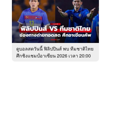
สัปดาห์
ของ
Sanook
กีฬา
 WeTV
ดูบอลสดวันนี้ ฟิลิปปินส์ พบ ทีมชาติไทย
ศึกชิงแชมป์อาเซียน 2026 เวลา 20:00
ติดต่อโฆษณา
น.
tencentthbd
sales@tencent.co.th
รา
ร้องเรียนเนื้อหาไม่เหมาะสม
แนะนำติชม แจ้งปัญหาการใช้งาน