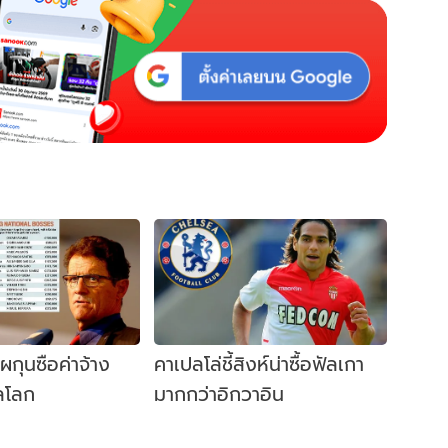
ผกุนซือค่าจ้าง
คาเปลโล่ชี้สิงห์น่าซื้อฟัลเกา
ลโลก
มากกว่าอิกวาอิน