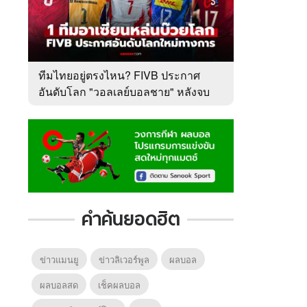
6
7
8
ยุทธ์
หากวินาทีนั้นไม่
หากวินาทีนั้นไม่
โลกอั
พบเธอ (พากย์
พบเธอ
แบบ (
ย)
ไทย)
ทีมไทยอยู่ตรงไหน? FIVB ประกาศ
อันดับโลก "วอลเลย์บอลชาย" หลังจบ
VNL 2026
คำค้นยอดฮิต
ข่าวแมนยู
ข่าวลิเวอร์พูล
ผลบอล
ผลบอลสด
เช็คผลบอล