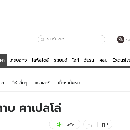
ตร
ีฬา
เศรษฐกิจ
ไลฟ์สไตล์
รถยนต์
ไอที
วัยรุ่น
คลิป
Exclusi
ตรวจหวย
ไลฟ์สไตล์
บันเทิงค
วย
กีฬาอื่นๆ
แกลเลอรี
เนื้อหาทั้งหมด
ผู้หญิง
หนัง-ละคร
ผู้ชาย
เพลง
ทาบ คาเปลโล่
ย
วัยรุ่น
เกมส์
ไอที
คลิป
ก
+
-
ก
กดฟัง
รถยนต์
พอดแคสต์