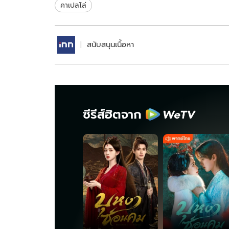
คาเปลโล่
สนับสนุนเนื้อหา
ซีรีส์ฮิตจาก