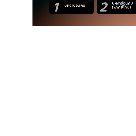
1
2
บุหงาซ่อนคม
บุหงาซ่อนคม
(พากย์ไทย)