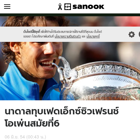
กีฬา
หมวดอื่นๆ
//s.isanook.com/sp/0/ud/6/30858/nadal.jpg
Sanook
//s.isanook.com/sr/0/images/logo-
600
60
new-
sanook.png
เว็บไซต์นี้ใช้คุกกี้
เพื่อให้ท่านได้รับประสบการณ์การใช้งานที่ดีที่สุดบน เว็บไซต์
ของเรา โปรดศึกษาเพิ่มเติมที่
นโยบายความเป็นส่วนตัว
และ
นโยบายคุกกี้
นาดาลทุบเฟดเอ็กซ์ซิวเฟรนช์
โอเพ่นสมัยที่6
06 มิ.ย. 54 (00:43 น.)