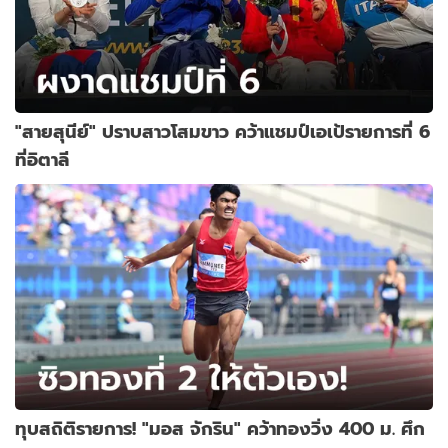
"สายสุนีย์" ปราบสาวโสมขาว คว้าแชมป์เอเป้รายการที่ 6
ที่อิตาลี
ทุบสถิติรายการ! "มอส จักริน" คว้าทองวิ่ง 400 ม. ศึก