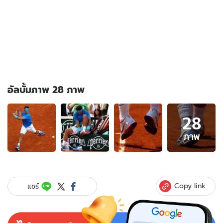
อัลบั้มภาพ 28 ภาพ
อัลบั้ม
28
ภาพ
28
ภาพ
ภาพ
ของ
นา
ดาล
ทุบ
Copy link
แชร์
เฟด
เอ็กซ์
ซิว