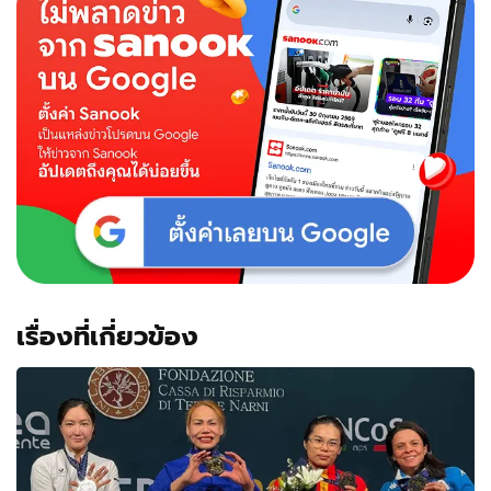
เฟ
รนช์
โอเพ่น
สมัย
ที่6
เรื่องที่เกี่ยวข้อง