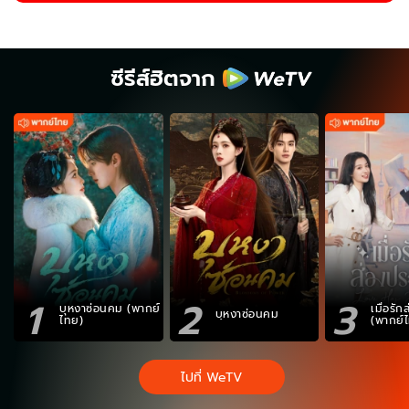
ซีรีส์ฮิตจาก
1
2
3
บุหงาซ่อนคม (พากย์
เมื่อรั
บุหงาซ่อนคม
ไทย)
(พากย์
ไปที่ WeTV