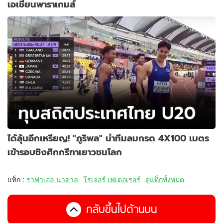
เอเชียนพาราเกมส์
ได้ลุ้นอีกเหรียญ! "ภูริพล" นำทีมลมกรด 4X100 เมตร
เข้ารอบชิงศึกกรีฑาเยาวชนโลก
แท็ก :
ราฟาเอล นาดาล
โรเจอร์ เฟเดอเรอร์
ดูแท็กทั้งหมด
กลับขึ้นไปด้านบน