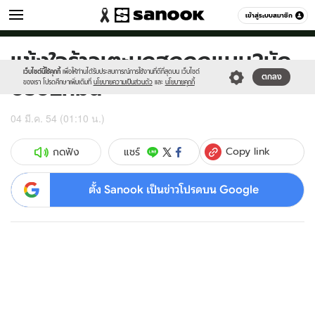
กีฬา
เข้าสู่ระบบสมาชิก
หมวดอื่นๆ
แข้งใจร้าวเตะนกฮูกถูกแบน2นัด
Sanook
//s.isanook.com/sr/0/images/logo-
600
60
new-
เว็บไซต์นี้ใช้คุกกี้
เพื่อให้ท่านได้รับประสบการณ์การใช้งานที่ดีที่สุดบน เว็บไซต์
ปรับ2หมื่น
ตกลง
sanook.png
ของเรา โปรดศึกษาเพิ่มเติมที่
นโยบายความเป็นส่วนตัว
และ
นโยบายคุกกี้
04 มี.ค. 54 (01:10 น.)
Copy link
แชร์
กดฟัง
ตั้ง Sanook เป็นข่าวโปรดบน Google