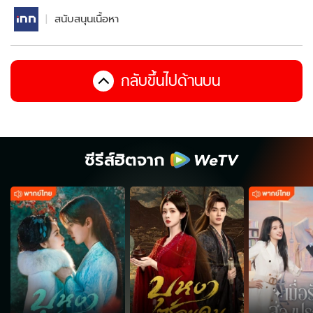
สนับสนุนเนื้อหา
กลับขึ้นไปด้านบน
ซีรีส์ฮิตจาก