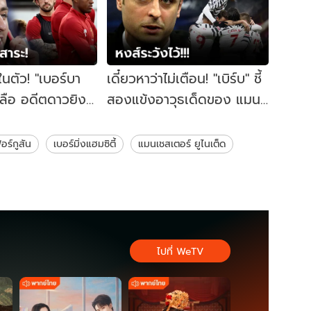
ในตัว! "เบอร์บา
เดี๋ยวหาว่าไม่เตือน! "เบิร์บ" ชี้
วลือ อดีตดาวยิง
สองแข้งอาวุธเด็ดของ แมนฯ
มนฯ ยูไนเต็ด
ยูไนเต็ด ในศึกแดงเดือด
อร์กูสัน
เบอร์มิ่งแฮมซิตี้
แมนเชสเตอร์ ยูไนเต็ด
ไปที่ WeTV