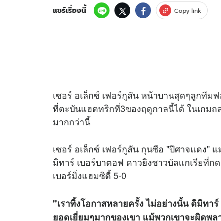
แชร์เรื่องนี้
Copy link
เซอร์ อเล็กซ์ เฟอร์กูสัน หน้าบานสุดๆลูกทีม
ที่ตะบันแฮตทริกที่3ของฤดูกาลนี้ได้ ในเกมถล
มากกว่านี้
เซอร์ อเล็กซ์ เฟอร์กูสัน กุนซือ "ปีศาจแดง"
มิทาร์ เบอร์บาตอฟ ดาวยิงชาวบัลแกเรียที่ก
เบอร์มิ่งแฮมซิตี้ 5-0
"เราทิ้งโอกาสหลายครั้ง ไม่อย่างนั้น ดิมิทาร
ยอดเยี่ยมๆมากของเขา แม้พวกเขาจะผิดพลาด