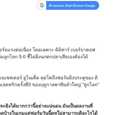
ตั้ง Sanook เป็นข่าวโปรดบน Google
ฟอร์มแรงต่อเนื่อง โดยเฉพาะ ดิมิทาร์ เบอร์บาตอฟ
่มลูกโลก 5-0 ชี้ไม่ยิงนกตกปลาเสียเองต้องได้
 แมนเชสเตอร์ ยูไนเต็ด คุยโตถึงฟอร์มยิงประตูของ ดิ
ดแฮตทริกครั้งที่3 ของฤดูกาลพาทีมยำใหญ่ "ลูกโลก"
์ จะยิงได้มากกว่านี้อย่างแน่นอน มันเป็นผลงานที่
บ้างในเกมแต่ฟอร์มวันนี้ผทใม่สามารถติอะไรได้