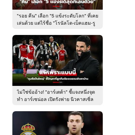
"รอย คีน" เลือก "5 แข้งระดับโลก" ที่เคย
เล่นด้วย แต่ไร้ชื่อ "โรนัลโด-เบ็คแฮม-รู
นีย์"
ไม่ใช่ข้ออ้าง! "อาร์เตต้า" ชี้แจงหนึ่งจุด
ทำ อาร์เซน่อล เปิดรังพ่าย นิวคาสเซิ่ล
ศึกลีกคัพ