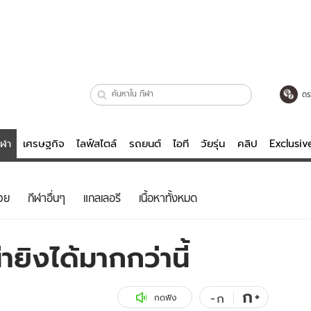
ตร
ีฬา
เศรษฐกิจ
ไลฟ์สไตล์
รถยนต์
ไอที
วัยรุ่น
คลิป
Exclusi
ตรวจหวย
ไลฟ์สไตล์
บันเทิงค
วย
กีฬาอื่นๆ
แกลเลอรี
เนื้อหาทั้งหมด
ผู้หญิง
หนัง-ละคร
ผู้ชาย
เพลง
ายิงได้มากกว่านี้
ย
วัยรุ่น
เกมส์
ไอที
คลิป
ก
+
-
ก
กดฟัง
รถยนต์
พอดแคสต์