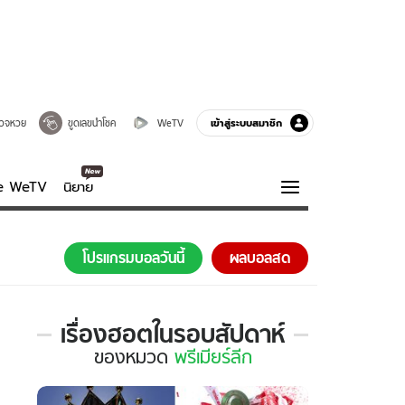
เข้าสู่ระบบสมาชิก
วจหวย
ขูดเลขนำโชค
WeTV
ve WeTV
นิยาย
รบรส
ความรู้รอบตัว
โปรแกรมบอลวันนี้
ผลบอลสด
ฮาวทู
กูรู-รอบรู้
เรื่องฮอตในรอบสัปดาห์
เรื่อง
ของ
หมวด
พรีเมียร์ลีก
ฮอต
ใน
รอบ