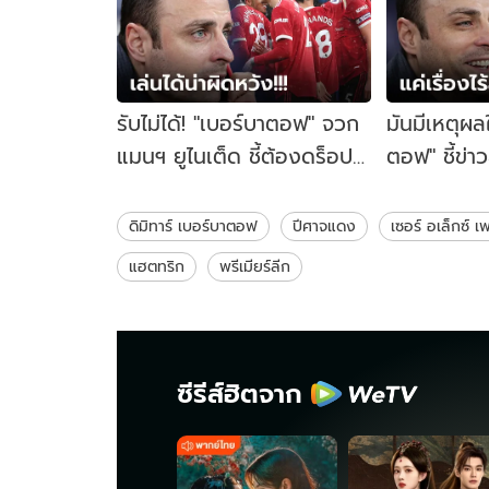
รับไม่ได้! "เบอร์บาตอฟ" จวก
มันมีเหตุผล
แมนฯ ยูไนเต็ด ชี้ต้องดร็อป
ตอฟ" ชี้ข่า
แข้งรายนี้จากทีม
หงส์ กับ แ
ดิมิทาร์ เบอร์บาตอฟ
ปีศาจแดง
เซอร์ อเล็กซ์ เฟ
แฮตทริก
พรีเมียร์ลีก
ซีรีส์ฮิตจาก