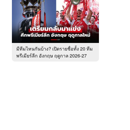
สัปดาห์
ของ
หมวด
พรีเมียร์
 WeTV
ลีก
มีทีมไหนกันบ้าง? เปิดรายชื่อทั้ง 20 ทีม
พรีเมียร์ลีก อังกฤษ ฤดูกาล 2026-27
ติดต่อโฆษณา
tencentthbd
sales@tencent.co.th
รา
ร้องเรียนเนื้อหาไม่เหมาะสม
แนะนำติชม แจ้งปัญหาการใช้งาน