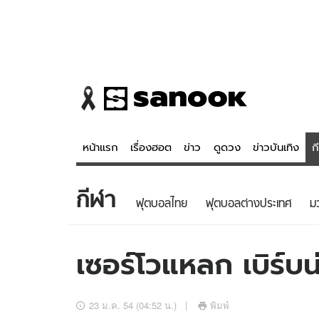
หน้าแรก
เรื่องฮอต
ข่าว
ดูดวง
ข่าวบันเทิง
ก
กีฬา
ข่าว
ดูดวง - 
ฟุตบอลไทย
ฟุตบอลต่างประเทศ
ม
เรื่องฮอต
ดูดวง
ข่าว
หวยไทย
เซอร์โวแหลก เบิร์บน่
ข่าวบันเทิง
สถิติหวยไท
ข่าวกีฬา
หวยลาว
23 ม.ค. 54 (04:52 น.)
พิมพ์
ข่าวเศรษฐกิจ