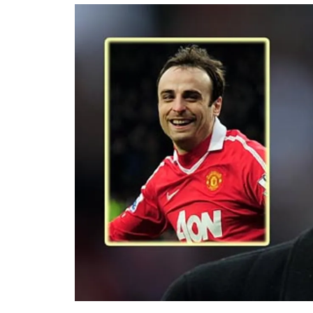
อัปเดตจีน
เช็กข่าวชัวร์
ติดตามสนุกโซเชี
ดาวน์โหลดสนุกแอปฟรี
สงวนลิขสิทธิ์ ©
2569
บริษัท อิมเมจ ฟิวเจอร์ (ประเทศไทย) จำกัด