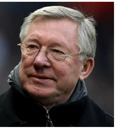
สุขภาพ
ดูทีวี
เที่ยว-กิน
WeTV
Tasteful Thailand
Exclusive
Sanook Choice
นิยาย
ยลได้ที่
ร่วมงานกับเ