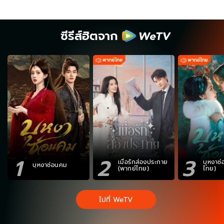
ซีรีส์ฮิตจาก
1
2
3
เมื่อรักส่องประกาย
บุหงาซ
บุหงาซ่อนคม
(พากย์ไทย)
ไทย)
ไปที่ WeTV