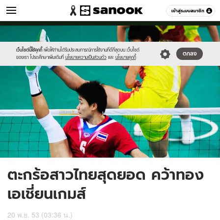
กีฬา
เข้าสู่ระบบสมาชิก
หมวดอื่นๆ
//s.isanook.com/sp/0/ud/4/23220/THAI.jpg
Sanook
//s.isanook.com/sr/0/images/logo-
600
60
new-
sanook.png
เว็บไซต์นี้ใช้คุกกี้
เพื่อให้ท่านได้รับประสบการณ์การใช้งานที่ดีที่สุดบน เว็บไซต์
ตกลง
ของเรา โปรดศึกษาเพิ่มเติมที่
นโยบายความเป็นส่วนตัว
และ
นโยบายคุกกี้
ตะกร้อสาวไทยสุดยอด คว้าทอง
เอเชี่ยนเกมส์
20 พ.ย. 53 (03:36 น.)