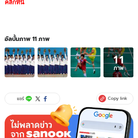
คลิกที่นี่
อัลบั้มภาพ 11 ภาพ
อัลบั้ม
11
ภาพ
11
ภาพ
ภาพ
ของ
ตะกร้อ
สาว
ไทย
Copy link
แชร์
สุด
ยอด
คว้า
ทอง
เอเชี่ยนเกมส์