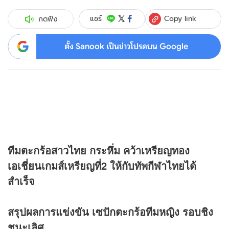
Copy link
แชร์
กดฟัง
ตั้ง Sanook เป็นข่าวโปรดบน Google
ทีมตะกร้อสาวไทย กระหึ่ม คว้าเหรียญทอง
เอเชี่ยนเกมส์
เหรียญที่2 ให้กับทัพ
กีฬา
ไทยได้
สำเร็จ
สรุปผลการแข่งขัน เซปักตะกร้อทีมหญิง รอบชิง
ชนะเลิศ