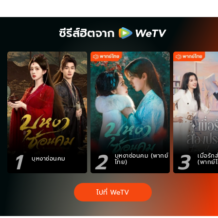
ซีรีส์ฮิตจาก
1
2
3
บุหงาซ่อนคม (พากย์
เมื่อรั
บุหงาซ่อนคม
ไทย)
(พากย์
ไปที่ WeTV