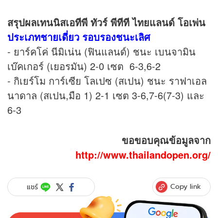
สรุปผลเทนนิสเอทีพี ทัวร์ พีทีที ไทยแลนด์ โอเพ่น
ประเภทชายเดี่ยว รอบรองชนะเลิศ
- ยาร์คโค่ นีมิเน่น (ฟินแลนด์) ชนะ เบนจามิน
เบ๊คเกอร์ (เยอรมัน) 2-0 เซต 6-3,6-2
- กิเยร์โม การ์เซีย โลเปซ (สเปน) ชนะ ราฟาเอล
นาดาล (สเปน,มือ 1) 2-1 เซต 3-6,7-6(7-3) และ
6-3
ขอขอบคุณข้อมูลจาก
http://www.thailandopen.org/
Copy link
แชร์