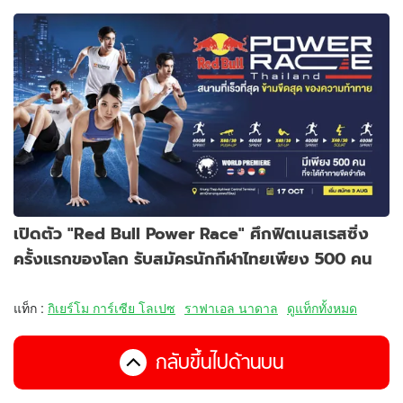
เปิดตัว "Red Bull Power Race" ศึกฟิตเนสเรสซิ่ง
ครั้งแรกของโลก รับสมัครนักกีฬาไทยเพียง 500 คน
แท็ก :
กิเยร์โม การ์เซีย โลเปซ
ราฟาเอล นาดาล
ดูแท็กทั้งหมด
กลับขึ้นไปด้านบน