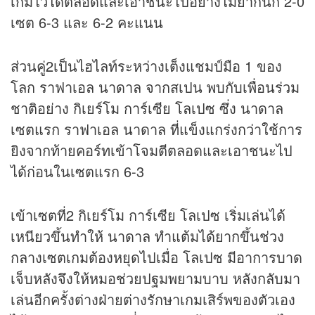
เกมไว้ได้ตลอดและเอาชนะไปอย่างไม่ยากนัก 2-0
เซต 6-3 และ 6-2 คะแนน
ส่วนคู่2เป็นไฮไลท์ระหว่างเต็งแชมป์มือ 1 ของ
โลก ราฟาเอล นาดาล จากสเปน พบกับเพื่อนร่วม
ชาติอย่าง กิเยร์โม การ์เซีย โลเปซ ซึ่ง นาดาล
เซตแรก ราฟาเอล นาดาล ที่แข็งแกร่งกว่าใช้การ
ยิงจากท้ายคอร์ทเข้าโจมตีตลอดและเอาชนะไป
ได้ก่อนในเซตแรก 6-3
เข้าเซตที่2 กิเยร์โม การ์เซีย โลเปซ เริ่มเล่นได้
เหนียวขึ้นทำให้ นาดาล ทำแต้มได้ยากขึ้นช่วง
กลางเซตเกมต้องหยุดไปเมื่อ โลเปซ มีอาการบาด
เจ็บหลังจึงให้หมอช่วยปฐมพยามบาบ หลังกลับมา
เล่นอีกครั้งต่างฝ่ายต่างรักษาเกมเสิร์พของตัวเอง