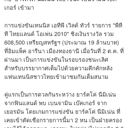
เกอร์ เข้ามา
การแข่งขันเทนนิส เอทีพี เวิลด์ ทัวร์ รายการ "พีที
ที ไทยแลนด์ โอเพ่น 2010" ชิงเงินรางวัล รวม
608,500 เหรียญสหรัฐฯ (ประมาณ 19 ล้านบาท)
ที่อิมแพ็ค อารีนา เมืองทองธานี เมื่อวันที่ 2 ต.ค. ที่
ผ่านมา เป็นการแข่งขันในรอบรองชนะเลิศ
สำหรับบรรยากาศเต็มไปด้วยความคึกคักหลัง
แฟนเทนนิสชาวไทยเข้ามาชมกันเต็มสนาม
คู่แรกเป็นการดวลกันระหว่าง ยาร์คโค่ นีมิเน่น
จากฟินแลนด์ พบ เบนจามิน เบ๊คเกอร์ จาก
เยอรมัน โดยเกมการแข่งขัน ยาร์คโค่ นีมิเน่น ที่
เคยเข้าตัดเชือกรายการนี้มา 2 หน เป็นฝ่ายครอง