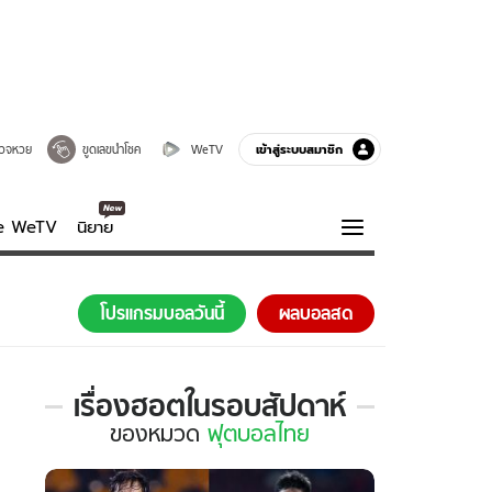
เข้าสู่ระบบสมาชิก
วจหวย
ขูดเลขนำโชค
WeTV
ve WeTV
นิยาย
รบรส
ความรู้รอบตัว
โปรแกรมบอลวันนี้
ผลบอลสด
ฮาวทู
กูรู-รอบรู้
เรื่องฮอตในรอบสัปดาห์
เรื่อง
ของ
หมวด
ฟุตบอลไทย
ฮอต
ใน
รอบ