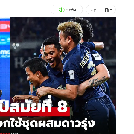
ก
สุขภาพ
+
ดูทีวี
-
ก
กดฟัง
เที่ยว-กิน
WeTV
Tasteful Thailand
Exclusive
Sanook Choice
นิยาย
ยลได้ที่
ร่วมงานกับเ