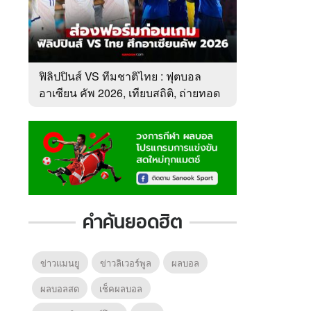
ฟิลิปปินส์ VS ทีมชาติไทย : ฟุตบอล
อาเซียน คัพ 2026, เทียบสถิติ, ถ่ายทอด
สด
คำค้นยอดฮิต
ข่าวแมนยู
ข่าวลิเวอร์พูล
ผลบอล
ผลบอลสด
เช็คผลบอล