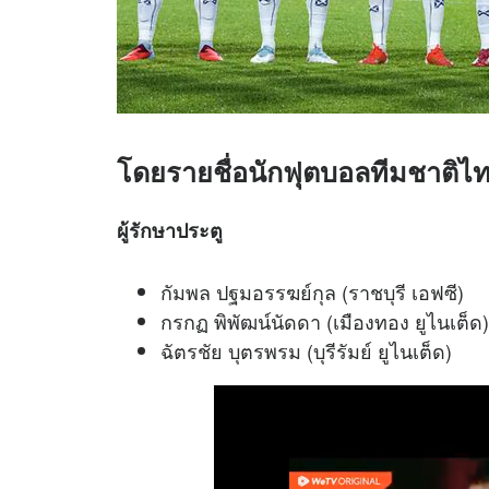
โดยรายชื่อนักฟุตบอลทีมชาติไทย ท
ผู้รักษาประตู
กัมพล ปฐมอรรฆย์กุล (ราชบุรี เอฟซี)
กรกฏ พิพัฒน์นัดดา (เมืองทอง ยูไนเต็ด)
ฉัตรชัย บุตรพรม (บุรีรัมย์ ยูไนเต็ด)