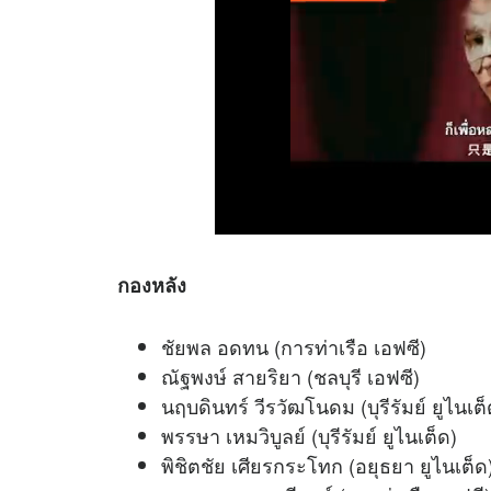
กองหลัง
ชัยพล อดทน (การท่าเรือ เอฟซี)
ณัฐพงษ์ สายริยา (ชลบุรี เอฟซี)
นฤบดินทร์ วีรวัฒโนดม (บุรีรัมย์ ยูไนเต็
พรรษา เหมวิบูลย์ (บุรีรัมย์ ยูไนเต็ด)
พิชิตชัย เศียรกระโทก (อยุธยา ยูไนเต็ด