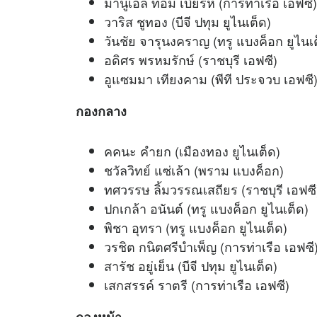
มานูเอล ทอม เบียรห์ (การท่าเรือ เอฟซี)
วาริส ชูทอง (บีจี ปทุม ยูไนเต็ด)
วันชัย จารุนงคราญ (ทรู แบงค็อก ยูไนเ
อดิศร พรหมรักษ์ (ราชบุรี เอฟซี)
อูแซมมา เทียงคาม (พีที ประจวบ เอฟซี
กองกลาง
คคนะ คำยก (เมืองทอง ยูไนเต็ด)
ชวัลวิทย์ แซ่เล้า (พราม แบงค็อก)
ทศวรรษ ลิ้มวรรณเสถียร (ราชบุรี เอฟซี
ปกเกล้า อนันต์ (ทรู แบงค็อก ยูไนเต็ด)
พิชา อุทรา (ทรู แบงค็อก ยูไนเต็ด)
วรชิต กนิตศรีบำเพ็ญ (การท่าเรือ เอฟซี
สารัช อยู่เย็น (บีจี ปทุม ยูไนเต็ด)
เสกสรรค์ ราตรี (การท่าเรือ เอฟซี)
กองหน้า