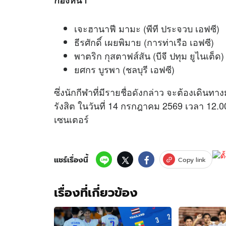
เจะฮานาฟี มามะ (พีที ประจวบ เอฟซี)
ธีรศักดิ์ เผยพิมาย (การท่าเรือ เอฟซี​)
พาตริก กุสตาฟส์สัน (บีจี ปทุม ยูไนเต็ด)
ยศกร บูรพา (ชลบุรี เอฟซี)
ซึ่งนักกีฬาที่มีรายชื่อดังกล่าว จะต้องเดิน
รังสิต ในวันที่ 14 กรกฎาคม 2569 เวลา 12.00
เซนเตอร์
แชร์เรื่องนี้
Copy link
เรื่องที่เกี่ยวข้อง