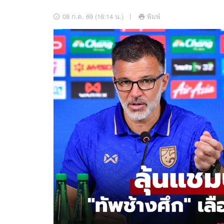
อัปเดตจีน
08 ก.ค. 69 (16:14 น.)
พิมพ์
เช็กข่าวชัวร์
ติดตามสนุกโซเชี
ดาวน์โหลดสนุกแอปฟรี
สงวนลิขสิทธิ์ ©
2569
บริษัท อิมเมจ ฟิวเจอร์ (ประเทศไทย) จำกัด