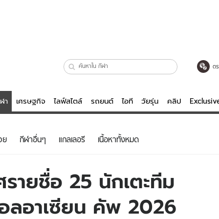
ตร
ีฬา
เศรษฐกิจ
ไลฟ์สไตล์
รถยนต์
ไอที
วัยรุ่น
คลิป
Exclusi
ตรวจหวย
ไลฟ์สไตล์
บันเทิงค
วย
กีฬาอื่นๆ
แกลเลอรี
เนื้อหาทั้งหมด
ผู้หญิง
หนัง-ละคร
ผู้ชาย
เพลง
าศรายชื่อ 25 นักเตะทีม
ย
วัยรุ่น
เกมส์
บอลอาเซียน คัพ 2026
ไอที
คลิป
รถยนต์
พอดแคสต์