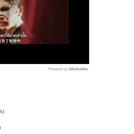
Powered by 
GliaStudios
M
u
t
ด)
e
)