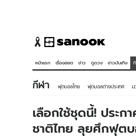
หน้าแรก
เรื่องฮอต
ข่าว
ดูดวง
ข่าวบันเทิง
ก
กีฬา
ข่าว
ดูดวง - 
ฟุตบอลไทย
ฟุตบอลต่างประเทศ
ม
เรื่องฮอต
ดูดวง
ข่าว
หวยไทย
เลือกใช้ชุดนี้! ประก
ข่าวบันเทิง
สถิติหวยไท
ชาติไทย ลุยศึกฟุต
ข่าวกีฬา
หวยลาว
ข่าวเศรษฐกิจ