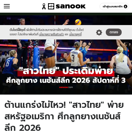
กีฬา
เข้าสู่ระบบสมาชิก
หมวดอื่นๆ
//s.isanook.com/sp/0/ud/331/1657892/vbcdee.jpg
Sanook
//s.isanook.com/sr/0/images/logo-
600
60
new-
sanook.png
เว็บไซต์นี้ใช้คุกกี้
เพื่อให้ท่านได้รับประสบการณ์การใช้งานที่ดีที่สุดบน เว็บไซต์
ตกลง
ของเรา โปรดศึกษาเพิ่มเติมที่
นโยบายความเป็นส่วนตัว
และ
นโยบายคุกกี้
ต้านแกร่งไม่ไหว! "สาวไทย" พ่าย
สหรัฐอเมริกา ศึกลูกยางเนชันส์
ลีก 2026