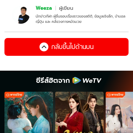
Weeza
ผู้เขียน
นักข่าวกีฬา ผู้ชื่นชอบเรื่องราวของสถิติ, ข้อมูลเชิงลึก, บ้าบอล
ญี่ปุ่น และ คลั่งวงการหมัดมวย
กลับขึ้นไปด้านบน
ซีรีส์ฮิตจาก