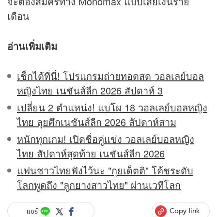
จะต้องสมัครทาง Monomax แบบเสียเงินราย
เดือน
อ่านเพิ่มเติม
เช็กได้ที่นี่! โปรแกรมถ่ายทอดสด วอลเลย์บอล
หญิงไทย เนชันส์ลีก 2026 สัปดาห์ 3
เปลี่ยน 2 ตำแหน่ง! แบโผ 18 วอลเลย์บอลหญิง
ไทย ลุยศึกเนชันส์ลีก 2026 สัปดาห์สาม
หนักทุกเกม! เปิดชื่อคู่แข่ง วอลเลย์บอลหญิง
ไทย สัปดาห์สุดท้าย เนชันส์ลีก 2026
แฟนชาวไทยฟังไว้นะ "กุยเด็ตติ" โค้ชระดับ
โลกพูดถึง "ลูกยางสาวไทย" ผ่านเวทีโลก
Copy link
แชร์