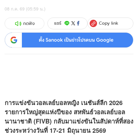
08 ก.ค. 69 (05:59 น.)
Copy link
แชร์
กดฟัง
ตั้ง Sanook เป็นข่าวโปรดบน Google
การแข่งขันวอลเลย์บอลหญิง เนชันส์ลีก 2026
รายการใหญ่สุดแห่งปีของ สหพันธ์วอลเลย์บอล
นานาชาติ (FIVB) กลับมาแข่งขันในสัปดาห์ที่สอง
ช่วงระหว่างวันที่ 17-21 มิถุนายน 2569