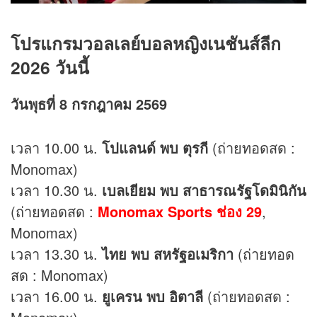
โปรแกรมวอลเลย์บอลหญิงเนชันส์ลีก
2026 วันนี้
วันพุธที่ 8 กรกฎาคม 2569
เวลา 10.00 น.
โปแลนด์ พบ ตุรกี
(ถ่ายทอดสด :
Monomax)
เวลา 10.30 น.
เบลเยียม พบ สาธารณรัฐโดมินิกัน
(ถ่ายทอดสด :
Monomax Sports ช่อง 29
,
Monomax)
เวลา 13.30 น.
ไทย พบ สหรัฐอเมริกา
(ถ่ายทอด
สด : Monomax)
เวลา 16.00 น.
ยูเครน พบ อิตาลี
(ถ่ายทอดสด :