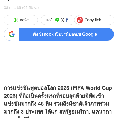
08 ก.ค. 69 (05:56 น.)
Copy link
แชร์
กดฟัง
ตั้ง Sanook เป็นข่าวโปรดบน Google
การแข่งขันฟุต
บอลโลก
2026 (FIFA World Cup
2026) ที่ถือเป็นครั้งแรกที่รอบสุดท้ายมีทีมเข้า
แข่งขันมากถึง 48 ทีม รวมถึงมีชาติเจ้าภาพร่วม
มากถึง 3 ประเทศ ได้แก่ สหรัฐอเมริกา, แคนาดา