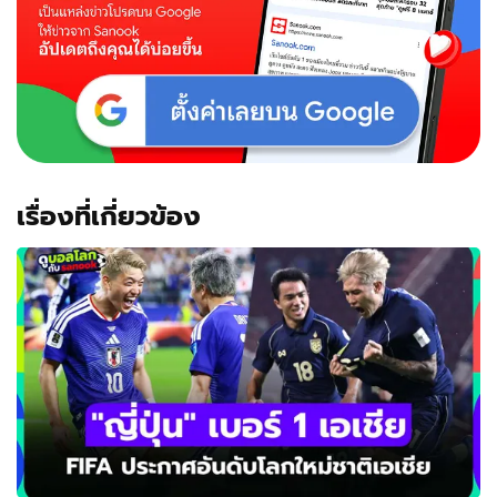
เรื่องที่เกี่ยวข้อง