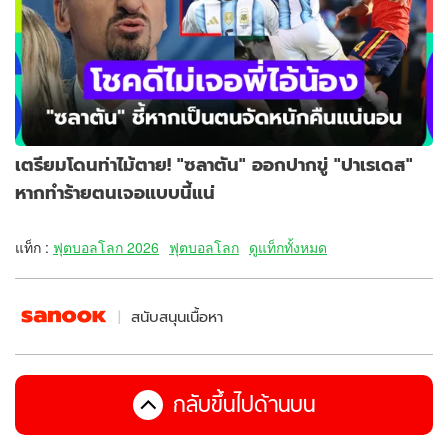
เตรียมโดนท่าไม้ตาย! "ซลาตัน" ออกปากขู่ "ปาเรเดส"
หากทำร้ายตนเจอแบบนี้แน่
แท็ก :
ฟุตบอลโลก 2026
ฟุตบอลโลก
ดูแท็กทั้งหมด
สนับสนุนเนื้อหา
กลับขึ้นไปด้านบน