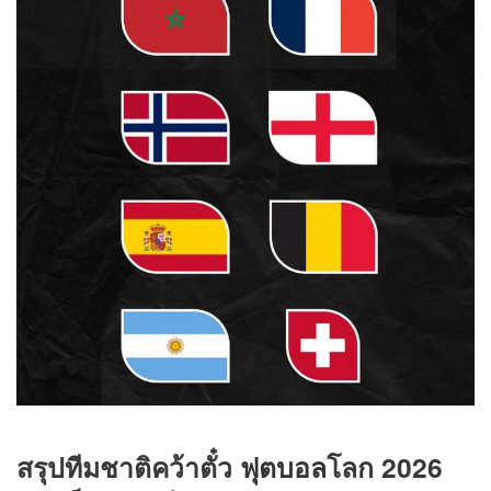
สรุปทีมชาติคว้าตั๋ว
ฟุตบอล
โลก 2026