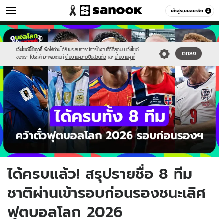
กีฬา
เข้าสู่ระบบสมาชิก
หมวดอื่นๆ
//s.isanook.com/sp/0/ud/331/1657872/toppop.jpg
Sanook
//s.isanook.com/sr/0/images/logo-
600
60
new-
sanook.png
เว็บไซต์นี้ใช้คุกกี้
เพื่อให้ท่านได้รับประสบการณ์การใช้งานที่ดีที่สุดบน เว็บไซต์
ตกลง
ของเรา โปรดศึกษาเพิ่มเติมที่
นโยบายความเป็นส่วนตัว
และ
นโยบายคุกกี้
ได้ครบแล้ว! สรุปรายชื่อ 8 ทีม
ชาติผ่านเข้ารอบก่อนรองชนะเลิศ
ฟุตบอลโลก 2026