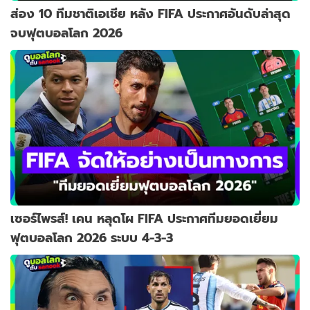
ส่อง 10 ทีมชาติเอเชีย หลัง FIFA ประกาศอันดับล่าสุด
จบฟุตบอลโลก 2026
เซอร์ไพรส์! เคน หลุดโผ FIFA ประกาศทีมยอดเยี่ยม
ฟุตบอลโลก 2026 ระบบ 4-3-3