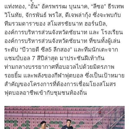
แท่งทอง, “อั๋น” อัครพรรฒ บุนนาค, “ลีซอ” ธีรเทพ
วิโนทัย, จักรพันธ์ พรใส, ดีเจพล่ากุ้ง ซึ่งจะพบกับ
ทีมรวมดาราของ สโมสรชัยนาท ฮอร์นบิล,
องค์การบริหารส่วนจังหวัดชัยนาท และ โรงเรียน
องค์การบริหารส่วนจังหวัดชัยนาท ที่ขนทั้งผู้เล่น
ระดับ “บีวายดี ซีล5 ลีกสอง” และทีมนักเตะจาก
แชมป์บอล 7 สีปีล่าสุด มาประชันฝีเท้ากัน
ท่ามกลางบรรยากาศที่อบอวลไปด้วยมิตรภาพ
รอยยิ้ม และพลังของ
กีฬา
ฟุตบอล ซึ่งเป็นเป้าหมาย
สำคัญของโครงการที่ต้องการเชื่อมโยงสโมสร
ฟุตบอลอาชีพเข้ากับชุมชนท้องถิ่น