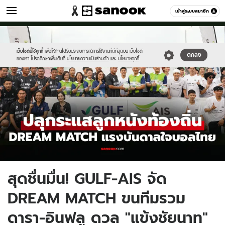
กีฬา
เข้าสู่ระบบสมาชิก
หมวดอื่นๆ
//s.isanook.com/sp/0/ud/331/1657836/aaais.jpg
Sanook
//s.isanook.com/sr/0/images/logo-
600
60
new-
sanook.png
เว็บไซต์นี้ใช้คุกกี้
เพื่อให้ท่านได้รับประสบการณ์การใช้งานที่ดีที่สุดบน เว็บไซต์
ตกลง
ของเรา โปรดศึกษาเพิ่มเติมที่
นโยบายความเป็นส่วนตัว
และ
นโยบายคุกกี้
สุดชื่นมื่น! GULF-AIS จัด
DREAM MATCH ขนทีมรวม
ดารา-อินฟลู ดวล "แข้งชัยนาท"