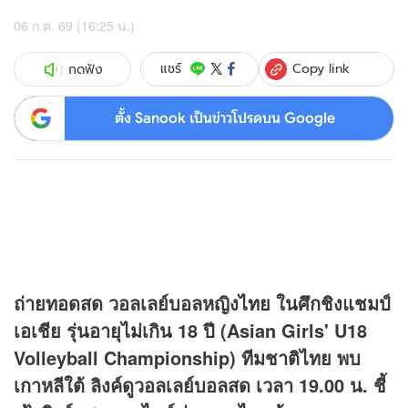
06 ก.ค. 69 (16:25 น.)
Copy link
แชร์
กดฟัง
ตั้ง Sanook เป็นข่าวโปรดบน Google
ถ่ายทอดสด วอลเลย์บอลหญิงไทย ในศึกชิงแชมป์
เอเชีย รุ่นอายุไม่เกิน 18 ปี (Asian Girls' U18
Volleyball Championship) ทีมชาติไทย พบ
เกาหลีใต้ ลิงค์ดูวอลเลย์บอลสด เวลา 19.00 น. ชี้