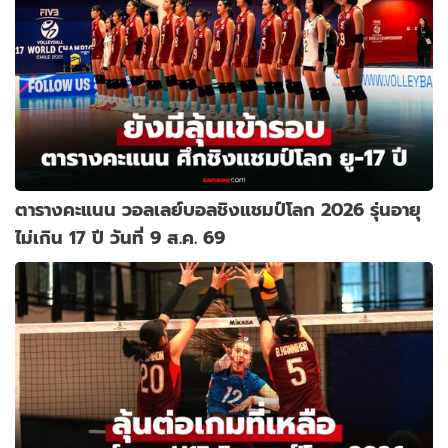
ตารางคะแนน วอลเลย์บอลชิงแชมป์โลก 2026 รุ่นอายุ
ไม่เกิน 17 ปี วันที่ 9 ส.ค. 69