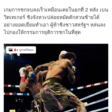
เกมการชกจบลงเร็วเหมือนเคยในยกที่ 2 หลัง เบน
วิตเทเกอร์ ชิงจังหวะปล่อยหมัดดักสวนซ้ายได้
อย่างยอดเยี่ยมทำเอา ผู้ท้าชิงชาวสหรํฐฯ หล่นลง
ไปกองให้กรรมการยุติการชกในที่สุด
4
+
ดูภาพทั้งหมด