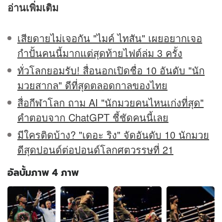
อ่านเพิ่มเติม
เสียดายไม่เจอกัน "ไมค์ ไทสัน" เผยอยากเจอ
กำปั้นคนนี้มากแต่สุดท้ายไฟต์ล่ม 3 ครั้ง
ทั่วโลกยอมรับ! สื่อนอกเปิดชื่อ 10 อันดับ "นัก
มวยสากล" ดีที่สุดตลอดกาลของไทย
สื่อกีฬาโลก ถาม AI "นักมวยคนไหนเก่งที่สุด"
คำตอบจาก ChatGPT ชี้ชัดคนนี้เลย
มีใครติดบ้าง? "เดอะ ริง" จัดอันดับ 10 นักมวย
ดีสุดปอนด์ต่อปอนด์โลกศตวรรษที่ 21
อัลบั้มภาพ 4 ภาพ
อัลบั้ม
ภาพ
4