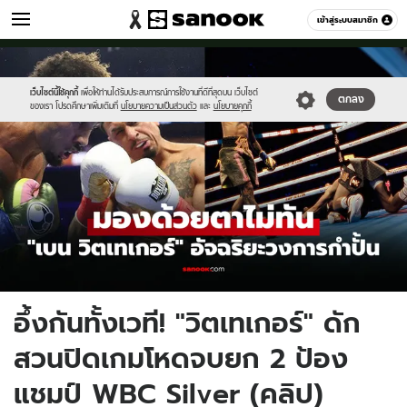
กีฬา
เข้าสู่ระบบสมาชิก
หมวดอื่นๆ
//s.isanook.com/sp/0/ud/330/1653877/boxzz.jpg
Sanook
//s.isanook.com/sr/0/images/logo-
600
60
new-
sanook.png
เว็บไซต์นี้ใช้คุกกี้
เพื่อให้ท่านได้รับประสบการณ์การใช้งานที่ดีที่สุดบน เว็บไซต์
ตกลง
ของเรา โปรดศึกษาเพิ่มเติมที่
นโยบายความเป็นส่วนตัว
และ
นโยบายคุกกี้
อึ้งกันทั้งเวที! "วิตเทเกอร์" ดัก
สวนปิดเกมโหดจบยก 2 ป้อง
แชมป์ WBC Silver (คลิป)