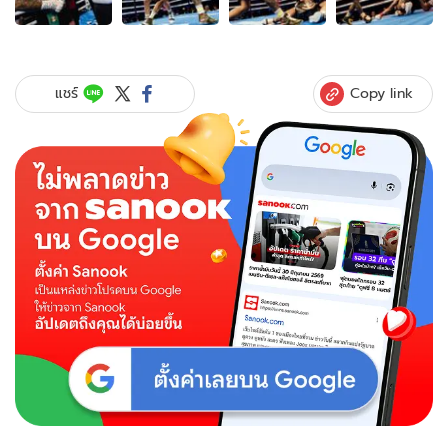
ภาพ
ของ
อึ้ง
กัน
ทั้ง
Copy link
แชร์
เวที!
"วิต
เท
เกอร์"
ดัก
สวน
ปิด
เกม
โหด
จบยก
2
ป้อง
แชมป์
WBC
Silver
(คลิป)