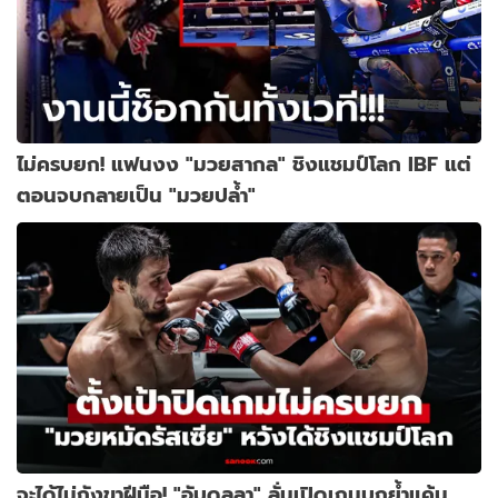
ไม่ครบยก! แฟนงง "มวยสากล" ชิงแชมป์โลก IBF แต่
ตอนจบกลายเป็น "มวยปล้ำ"
จะได้ไม่กังขาฝีมือ! "อับดุลลา" ลั่นเปิดเกมบุกย้ำแค้น