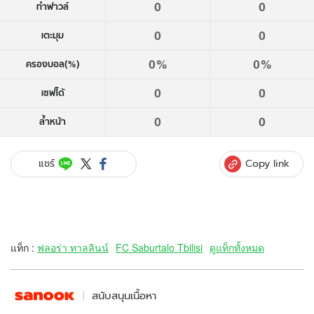
0
0
ทำฟาวล์
0
0
เตะมุม
0%
0%
ครองบอล(%)
0
0
เซฟได้
0
0
ล้ำหน้า
Copy link
แชร์
แท็ก :
ฟลอร่า ทาลลินน์
FC Saburtalo Tbilisi
ดูแท็กทั้งหมด
สนับสนุนเนื้อหา