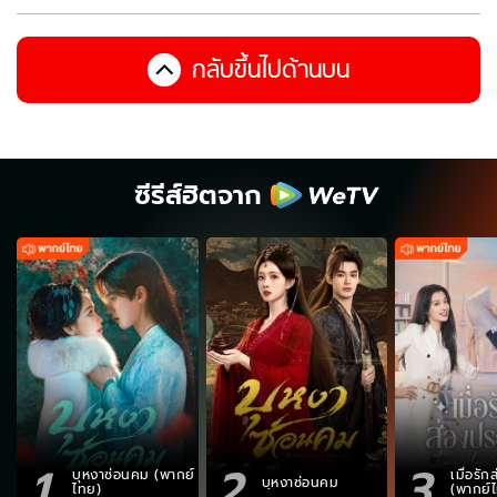
กลับขึ้นไปด้านบน
ซีรีส์ฮิตจาก
1
2
3
บุหงาซ่อนคม (พากย์
เมื่อรั
บุหงาซ่อนคม
ไทย)
(พากย์