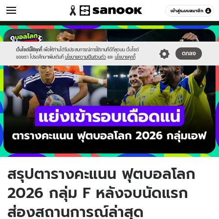
กีฬา
เข้าสู่ระบบสมาชิก
หมวดอื่นๆ
//s.isanook.com/sp/0/ud/328/1642152/rito.jpg
Sanook
//s.isanook.com/sr/0/images/logo-
600
60
new-
sanook.png
เว็บไซต์นี้ใช้คุกกี้
เพื่อให้ท่านได้รับประสบการณ์การใช้งานที่ดีที่สุดบน เว็บไซต์
ตกลง
ของเรา โปรดศึกษาเพิ่มเติมที่
นโยบายความเป็นส่วนตัว
และ
นโยบายคุกกี้
สรุปตารางคะแนน ฟุตบอลโลก
2026 กลุ่ม F หลังจบนัดแรก
ส่องสถานการณ์ล่าสุด