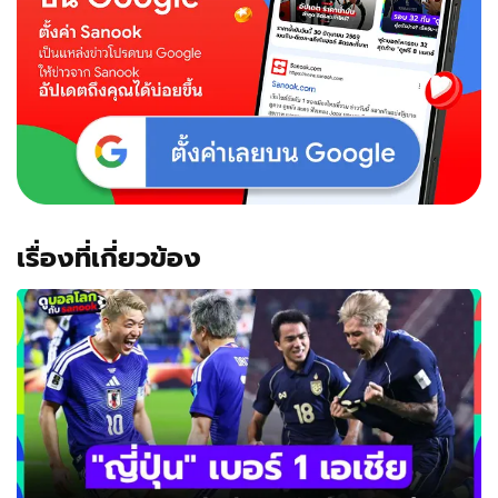
เรื่องที่เกี่ยวข้อง