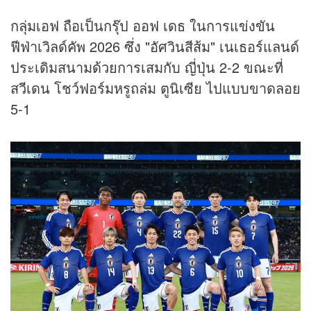
กลุ่มเอฟ ถือเป็นกรุ๊ป ออฟ เดธ ในการแข่งขัน
ฟีฟ่าเวิลด์คัพ 2026 ซึ่ง "อัศวินสีส้ม" เนเธอร์แลนด์
ประเดิมสนามด้วยการเสมกับ ญี่ปุ่น 2-2 ขณะที่
สวีเดน โชว์ฟอร์มหรูถล่ม ตูนิเซีย ไปแบบขาดลอย
5-1