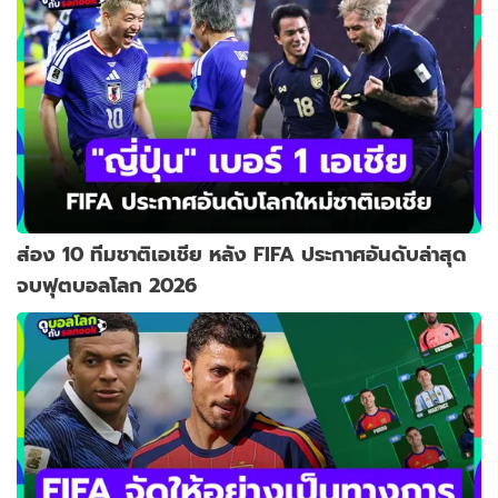
ส่อง 10 ทีมชาติเอเชีย หลัง FIFA ประกาศอันดับล่าสุด
จบฟุตบอลโลก 2026